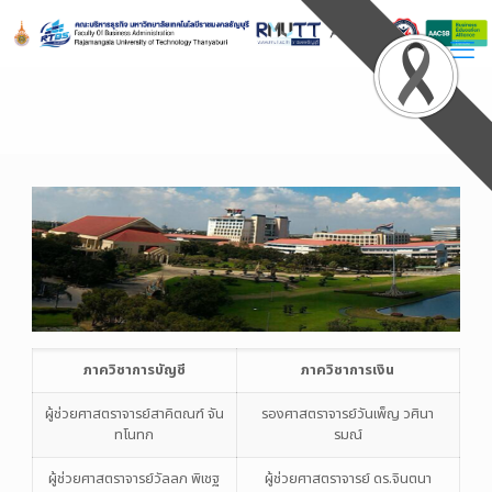
Skip
to
Content
ภาควิชาการบัญชี
ภาควิชาการเงิน
ผู้ช่วยศาสตราจารย์สาคิตณฑ์ จัน
รองศาสตราจารย์วันเพ็ญ วศินา
ทโนทก
รมณ์
ผู้ช่วยศาสตราจารย์วัลลภ พิเชฐ
ผู้ช่วยศาสตราจารย์ ดร.จินตนา