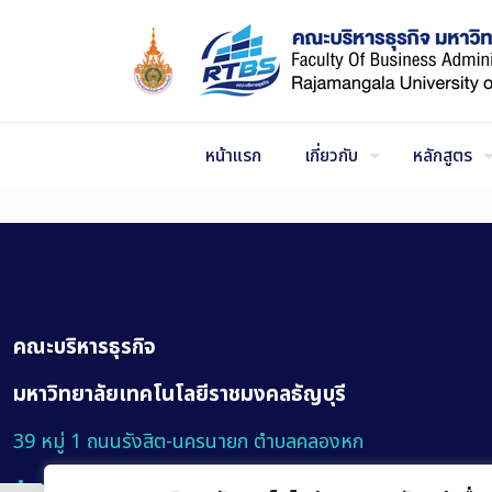
Skip
to
Content
หน้าแรก
เกี่ยวกับ
หลักสูตร
คณะบริหารธุรกิจ
มหาวิทยาลัยเทคโนโลยีราชมงคลธัญบุรี
39 หมู่ 1 ถนนรังสิต-นครนายก ตำบลคลองหก
อำเภอคลองหลวง จังหวัดปทุมธานี 12120