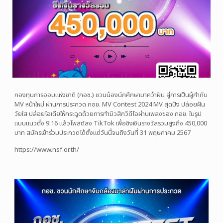
กองทุนการออมแห่งชาติ (กอช.) ชวนน้องนักศึกษามาคว้าฝัน สู่การเป็นผู้กำกับ
MV หน้าใหม่ ผ่านการประกวด กอช. MV Contest 2024 MV สุดปัง ปล่อยฝัน
วัยใส ปล่อยไอเดียให้กระฉูดด้วยการทำมิวสิกวิดีโอผ่านเพลงของ กอช. ในรูป
แบบแนวตั้ง 9:16 แล้วโพสต์ลง TikTok เพื่อชิงเงินรางวัลรวมสูงถึง 450,000
บาท สมัครเข้าร่วมประกวดได้ตั้งแต่วันนี้จนถึงวันที่ 31 พฤษภาคม 2567
https://www.nsf.or.th/