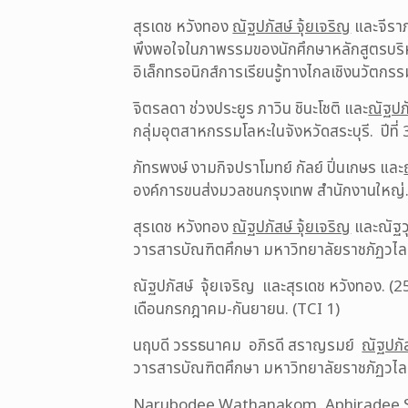
สุรเดช หวังทอง
ณัฐปภัสษ์ จุ้ยเจริญ
และจีราภ
พึงพอใจในภาพรรมของนักศึกษาหลักสูตรบริหา
อิเล็กทรอนิกส์การเรียนรู้ทางไกลเชิงนวัตกร
จิตรลดา ช่วงประยูร ภาวิน ชินะโชติ และ
ณัฐปภั
กลุ่มอุตสาหกรรมโลหะในจังหวัดสระบุรี. ปีที่ 
ภัทรพงษ์ งามกิจปราโมทย์ กัลย์ ปิ่นเกษร และ
องค์การขนส่งมวลชนกรุงเทพ สำนักงานใหญ่. 
สุรเดช หวังทอง
ณัฐปภัสษ์ จุ้ยเจริญ
และณัฐวุ
วารสารบัณฑิตศึกษา มหาวิทยาลัยราชภัฏวไล
ณัฐปภัสษ์ จุ้ยเจริญ และสุรเดช หวังทอง. (2
เดือนกรกฎาคม-กันยายน. (TCI 1)
นฤบดี วรรธนาคม อภิรดี สราญรมย์
ณัฐปภัส
วารสารบัณฑิตศึกษา มหาวิทยาลัยราชภัฏวไลย
Narubodee Wathanakom, Aphiradee 