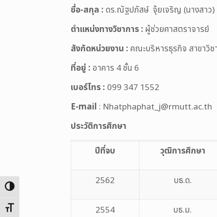
ชื่อ-สกุล :
ดร.ณัฐปภัสษ์ จุ้ยเจริญ (นางสาว)
ตำแหน่งทางวิชาการ :
ผู้ช่วยศาสตราจารย์
สังกัดหน่วยงาน :
คณะบริหารธุรกิจ สาขาวิช
ที่อยู่ :
อาคาร 4 ชั้น 6
เบอร์โทร :
099 347 1552
E-mail
: Nhatphaphat_j@rmutt.ac.th
ประวัติการศึกษา
ปีที่จบ
วุฒิการศึกษา
2562
บธ.ด.
Toggle High Contrast
2554
บธ.ม.
Toggle Font size