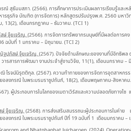
รณ์ สุธัมมสภา. (2566). การศึกษาการประเมินผลการเรียนรู้และ
รธุรกิจ บัณฑิต (การจัดการ) หลักสูตรปรับปรุงพ.ศ. 2560 มหาวิท
รม, 13(2), เดือนกรกฎาคม – ธันวาคม. (TCI 1)
สษ์ จุ้ยเจริญ.
(2566). การจัดการทรัพยากรมนุษย์ที่มีผลต่อการค
36 ฉบับที่ 1 มกราคม – มิถุนายน. (TCI 2)
ณัฐปภัสษ์ จุ้ยเจริญ.
(2567). ปัจจัยด้านลักษณะของงานที่มีอิทธิพ
วารสารการพัฒนา งานประจำสู่งานวิจัย, 11(1), เดือนมกราคม – มิ
ฒิ โรจน์นิรุตติกุล. (2567). ความท้าทายของการจัดการอุตสาหกรรม 
ยอลงกรณ์ ในพระบรมราชูปถัมภ์, 18(2), เดือนพฤษภาคม-สิงหาคม.
567). ผู้ประกอบการในโลกของเมตาเวิร์สและความปลอดภัยทางไซ เบอร์ใ
ษ์ จุ้ยเจริญ.
(2568). การส่งเสริมสมรรถนะผู้ประกอบการในค่าย เ
อลงกรณ์ ในพระบรมราชูปถัมภ์ ปีที่ 19 ฉบับที่ 1 เดือนมกราคม – 
Sranrom and
Nhatphaphat Juicharoen
. (2024). Operation