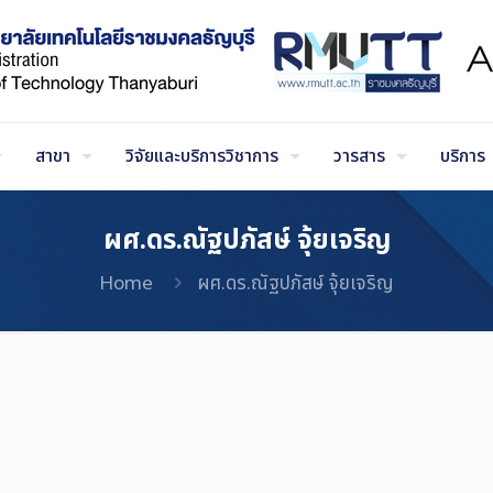
สาขา
วิจัยและบริการวิชาการ
วารสาร
บริการ
ผศ.ดร.ณัฐปภัสษ์ จุ้ยเจริญ
Home
ผศ.ดร.ณัฐปภัสษ์ จุ้ยเจริญ