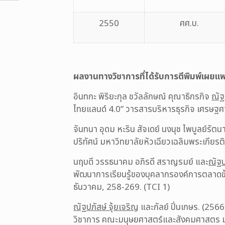
2550
ศศ.บ.
ผลงานทางวิชาการที่ได้รับการตีพิมพ์เผยแพ
อินทกะ พิริยะกุล ชวัลลักษณ์ คุณาธิกรกิจ
ณัฐ
ไทยแลนด์ 4.0” วารสารบริหารธุรกิจ เศรษฐศ
จันทนา อุดม หะริน สัจเดย์ นงนุช ไพบูลย์รัตน
ปริทัศน์ มหาวิทยาลัยหัวเฉียวเฉลิมพระเกียรต
นฤบดี วรรธนาคม อภิรดี สราญรมย์ และ
ณัฐป
พัฒนาการเรียนรู้ของบุคลากรองค์การตลาดข้
ธันวาคม, 258-269. (TCI 1)
ณัฐปภัสษ์ จุ้ยเจริญ
และกัลย์ ปิ่นเกษร. (25
วิชาการ คณะมนุษยศาสตร์และสังคมศาสตร มห