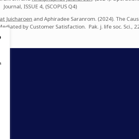
l Journal, ISSUE 4, (SCOPUS Q4
)
t Juicharoen
and Aphiradee Saranrom. (2024). The Cause
Mediated by Customer Satisfaction. Pak. j. life soc. Sci.
ง
ล