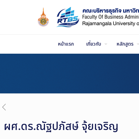
Skip
to
Content
หน้าแรก
เกี่ยวกับ
หลักสูตร
ผศ.ดร.ณัฐปภัสษ์ จุ้ยเจริญ