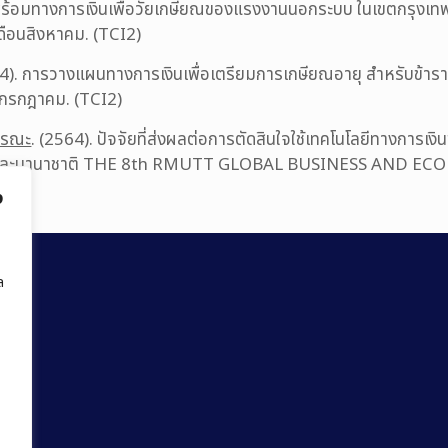
พร้อมทางการเงินเพื่อวัยเกษียณของแรงงานนอกระบบ ในเขตกรุงเท
ดือนสิงหาคม. (TCI2)
64). การวางแผนทางการเงินเพื่อเตรียมการเกษียณอายุ สำหรับข้า
นกรกฎาคม. (TCI2)
วรรณะ
. (2564). ปัจจัยที่ส่งผลต่อการตัดสินใจใช้เทคโนโลยีทางการเงิ
บชาติและนานาชาติ THE 8th RMUTT GLOBAL BUSINESS AND 
รี.
ง
ล