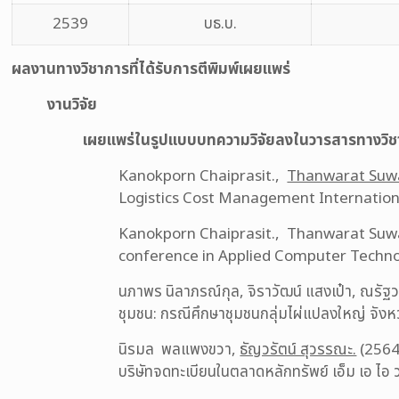
2539
บธ.บ.
ผลงานทางวิชาการที่ได้รับการตีพิมพ์เผยแพร่
งานวิจัย
เผยแพร่ในรูปแบบบทความวิจัยลงในวารสารทางวิช
Kanokporn Chaiprasit.,
Thanwarat Suw
Logistics Cost Management Internationa
Kanokporn Chaiprasit., Thanwarat Suwana
conference in Applied Computer Techno
นภาพร นิลาภรณ์กุล, จิราวัฒน์ แสงเป๋า, ณรัฐ
ชุมชน: กรณีศึกษาชุมชนกลุ่มไผ่แปลงใหญ่ จังห
นิรมล พลแพงขวา,
ธัญวรัตน์ สุวรรณะ.
(2564
บริษัทจดทะเบียนในตลาดหลักทรัพย์ เอ็ม เอ ไอ