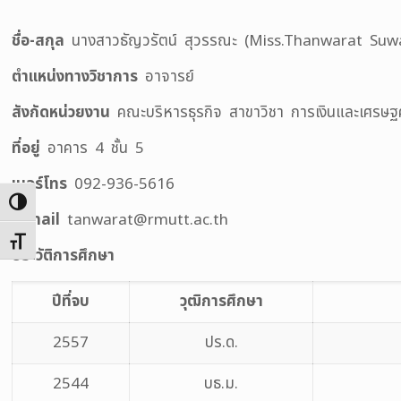
ชื่อ
-สกุล
นางสาวธัญวรัตน์ สุวรรณะ (Miss.Thanwarat Suw
ตำแหน่งทางวิชาการ
อาจารย์
สังกัดหน่วยงาน
คณะบริหารธุรกิจ สาขาวิชา การเงินและเศรษฐ
ที่อยู่
อาคาร 4 ชั้น 5
เบอร์โทร
092-936-5616
Toggle High Contrast
E-mail
tanwarat@rmutt.ac.th
Toggle Font size
ประวัติการศึกษา
ปีที่จบ
วุฒิการศึกษา
2557
ปร.ด.
2544
บธ.ม.