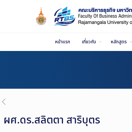
Skip
to
Content
หน้าแรก
เกี่ยวกับ
หลักสูตร
ผศ.ดร.สลิตตา สาริบุตร