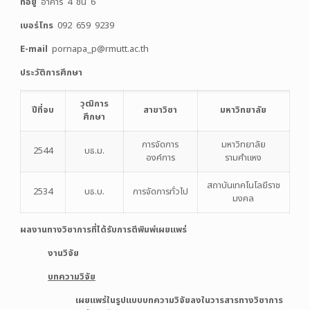
ที่อยู่
อาคาร 4 ชั้น 6
เบอร์โทร
092 659 9239
E-mail
pornapa_p@rmutt.ac.th
ประวัติการศึกษา
วุฒิการ
ปีที่จบ
สาขาวิชา
มหาวิทยาลัย
ศึกษา
การจัดการ
มหาวิทยาลัย
2544
บธ.ม.
องค์การ
รามคำแหง
สถาบันเทคโนโลยีราช
2534
บธ.บ.
การจัดการทั่วไป
มงคล
ผลงานทางวิชาการที่ได้รับการตีพิมพ์เผยแพร่
งานวิจัย
บทความวิจัย
เผยแพร่ในรูปแบบบทความวิจัยลงในวารสารทางวิชาการ