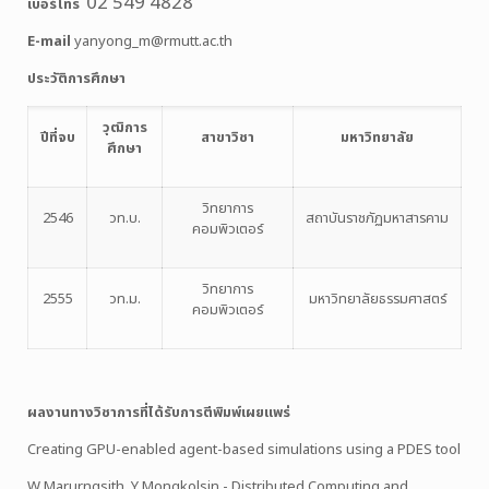
02 549 4828
เบอร์โทร
E-mail
yanyong_m@rmutt.ac.th
ประวัติการศึกษา
วุฒิการ
ปีที่จบ
สาขาวิชา
มหาวิทยาลัย
ศึกษา
วิทยาการ
2546
วท.บ.
สถาบันราชภัฏมหาสารคาม
คอมพิวเตอร์
วิทยาการ
2555
วท.ม.
มหาวิทยาลัยธรรมศาสตร์
คอมพิวเตอร์
ผลงานทางวิชาการที่ได้รับการตีพิมพ์เผยแพร่
Creating GPU-enabled agent-based simulations using a PDES tool
W Marurngsith, Y Mongkolsin - Distributed Computing and