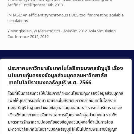
Artificial Intelligence: 10th,2013
P-HASE: An efficient synchronous PDES tool for creating scalable
simulations
Y Mongkolsin, W Marurngsith - AsiaSim 2012: Asia Simulation
Conference 2012, 2012
ประกาศมหาวิทยาลัยเทคโนโลยีราชมงคลธัญบุรี เรื่อง
นโยบายคุ้มครองข้อมูลส่วนบุคคลมหาวิทยาลัย
เทคโนโลยีราชมงคลธัญบุรี พ.ศ. 2566
คณะบริหารธุรกิจ
มหาวิทยาลัยเทคโนโลยีราชมงคลธัญบุรี
โดยที่เป็นการสมควรให้มีประกาศกำหนดนโยบายคุ้มครองข้อมูลส่วนบุคคล
เพื่อให้บุคลากรนักศึกษา นักเรียนในสังกัดมหาวิทยาลัยเทคโนโลยีราช
39 หมู่ 1 ถนนรังสิต-นครนายก ตำบลคลองหก
มงคลธัญรี ในฐานะเจ้าของข้อมูลส่วนบุคคลและสาธารณชนรับทราบและ
อำเภอคลองหลวง จังหวัดปทุมธานี 12120
เข้าใจถึงแนวทางการจัดการและการคุ้มครองข้อมูลส่วนบุคคล รวมถึง
มาตรการรักษาความปลอดภัยของข้อมูลส่วนบุคคลที่ดำเนินการโดย
Phone:
+66 (0) 2549 3243
,
+66 (0) 2549 3241
มหาวิทยาลัยเทคโนโลยีราชมงคลธัญบุรี ให้เป็นไปตามพระราชบัญญัติ
E-mail:
bus@rmutt.ac.th