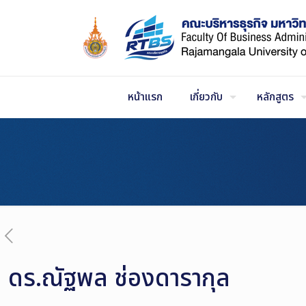
Skip
to
Content
หน้าแรก
เกี่ยวกับ
หลักสูตร
ดร.ณัฐพล ช่องดารากุล