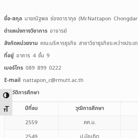
ชื่อ
-สกุล
นายณัฐพล ช่องดารากุล (Mr.Nattapon Chongdar
ตำแหน่งทางวิชาการ
อาจารย์
สังกัดหน่วยงาน
คณะบริหารธุรกิจ สาขาวิชาธุรกิจระหว่างประเท
ที่อยู่
อาคาร 4 ชั้น 9
เบอร์โทร
089 899 0222
E-mail
nattapon_c@rmutt.ac.th
ประวัติการศึกษา
Toggle High Contrast
ปีที่จบ
วุฒิการศึกษา
Toggle Font size
2559
ศศ.ม.
2549
ป.บัณฑิต