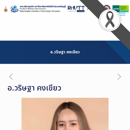
Skip
to
Content
อ.วริษฐา คงเขียว
อ.วริษฐา คงเขียว