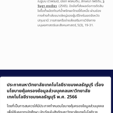
ณฐมน บัวพรมมี, นัชชา พรหมติ๊บ, ลักษณา โพธิ์ตั้น,
ว
ริษฐา คงเขียว
(2565). ปัจจัยที่ส่งผลต่อการตัดสิน
ใจซื้อซ้ำผลิตภัณฑ์น้ำพริกเผาไทยยี่ห้อหนึ่ง ผ่านช่อง
ทางห้างค้าส่งขนาดใหญ่ของผู้บริโภคในเขตจังหวัด
ปทุมธานี วารสารเครือข่ายส่งเสริมการวิจัยทาง
มนุษยศาสตร์และสังคมศาสตร์, 5(3), 19-31.
ประกาศมหาวิทยาลัยเทคโนโลยีราชมงคลธัญบุรี เรื่อง
นโยบายคุ้มครองข้อมูลส่วนบุคคลมหาวิทยาลัย
เทคโนโลยีราชมงคลธัญบุรี พ.ศ. 2566
คณะบริหารธุรกิจ
มหาวิทยาลัยเทคโนโลยีราชมงคลธัญบุรี
โดยที่เป็นการสมควรให้มีประกาศกำหนดนโยบายคุ้มครองข้อมูลส่วนบุคคล
เพื่อให้บุคลากรนักศึกษา นักเรียนในสังกัดมหาวิทยาลัยเทคโนโลยีราช