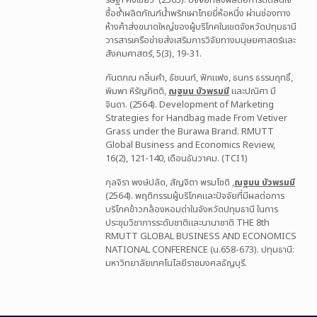
ริษฐา คงเขียว
(2565). ปัจจัยที่ส่งผลต่อการตัดสินใจ
ซื้อซ้ำผลิตภัณฑ์น้ำพริกเผาไทยยี่ห้อหนึ่ง ผ่านช่องทาง
ห้างค้าส่งขนาดใหญ่ของผู้บริโภคในเขตจังหวัดปทุมธานี
วารสารเครือข่ายส่งเสริมการวิจัยทางมนุษยศาสตร์และ
สังคมศาสตร์, 5(3), 19-31.
กันตภณ กลิ่นคำ, ธัชนนท์, ฟักแฟง, ธนกร ธรรมฤทธิ์,
พิมพา หิรัญกิตติ,
ณฐมน บัวพรมมี
และปณิศา มี
จินดา. (2564). Development of Marketing
Strategies for Handbag made From Vetiver
Grass under the Burawa Brand. RMUTT
Global Business and Economics Review,
16(2), 121-140, เดือนธันวาคม. (TCI1)
กุลจิรา พงษ์ปลัด, สัญจิตา พรมโชติ ,
ณฐมน บัวพรมมี
(2564). พฤติกรรมผู้บริโภคและปัจจัยที่มีผลต่อการ
บริโภคข้าวกล้องหอมด่าในจังหวัดปทุมธานี ในการ
ประชุมวิชาการระดับชาติและนานาชาติ THE 8th
RMUTT GLOBAL BUSINESS AND ECONOMICS
NATIONAL CONFERENCE (น.658-673). ปทุมธานี:
มหาวิทยาลัยเทคโนโลยีราชมงคลธัญบุรี.