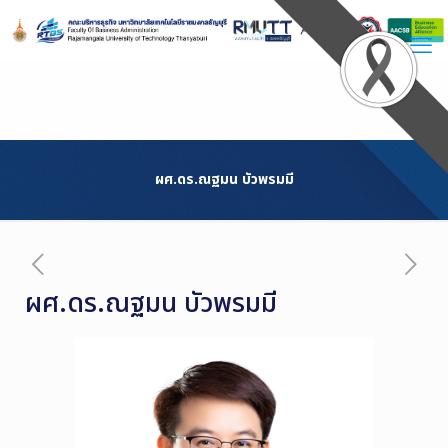
Skip
to
Content
ผศ.ดร.ณฐมน บัวพรมมี
ผศ.ดร.ณฐมน บัวพรมมี