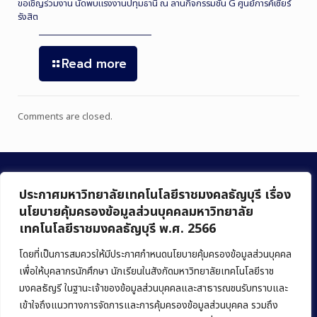
ขอเชิญร่วมงาน นัดพบแรงงานปทุมธานี ณ ลานกิจกรรมชั้น G ศูนย์การค้เซียร์
รังสิต
Read more
Comments are closed.
ประกาศมหาวิทยาลัยเทคโนโลยีราชมงคลธัญบุรี เรื่อง
นโยบายคุ้มครองข้อมูลส่วนบุคคลมหาวิทยาลัย
เทคโนโลยีราชมงคลธัญบุรี พ.ศ. 2566
คณะบริหารธุรกิจ
มหาวิทยาลัยเทคโนโลยีราชมงคลธัญบุรี
โดยที่เป็นการสมควรให้มีประกาศกำหนดนโยบายคุ้มครองข้อมูลส่วนบุคคล
เพื่อให้บุคลากรนักศึกษา นักเรียนในสังกัดมหาวิทยาลัยเทคโนโลยีราช
39 หมู่ 1 ถนนรังสิต-นครนายก ตำบลคลองหก
มงคลธัญรี ในฐานะเจ้าของข้อมูลส่วนบุคคลและสาธารณชนรับทราบและ
อำเภอคลองหลวง จังหวัดปทุมธานี 12120
เข้าใจถึงแนวทางการจัดการและการคุ้มครองข้อมูลส่วนบุคคล รวมถึง