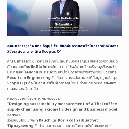
คณะบริหารธุรกิจ มทร.ธัญบุรี ร่วมยินดีกับความสำเร็จในการตีพิมพ์ผลงาน
วิจัยระดับนานาชาติใน Scopus Q1
คณะบริหารธุรกิจ มหาวิทยาลัยเทคโนโลยีราชมงคลธัญบุรี ขอแสดงความยินดี
กับ
ดร.ยศภัทร กิตติโชติศาศวัต
อาจารย์ประจำสาขาวิชาบริหารธุรกิจระหว่าง
ประเทศและโลจิสติกส์ ที่ประสบความสำเร็จในการตีพิมพ์ผลงานวิจัยในวารสาร
Results in Engineering
ซึ่งเป็นวารสารระดับนานาชาติที่อยู่ในฐานข้อมูล
Scopus Q1
ถือเป็นความสำเร็จที่น่าภาคภูมิใจและช่วยยกระดับชื่อเสียงของ
คณะและมหาวิทยาลัย
ผลงานวิจัยที่ได้รับการตีพิมพ์มีชื่อว่า:
"Designing sustainability measurement of a Thai coffee
supply chain using axiomatic design and business model
canvas"
ร่วมเขียนโดย
Erwin Rauch
และ
Korrakot Yaibuathet
Tippayawong
ซึ่งนำเสนอการออกแบบการวัดความยั่งยืนของห่วงโซ่