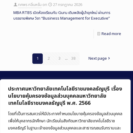
ทศพร กลิ่นหรั่น
on
27 กรกฎาคม 2026
MBA RTBS เปิดห้องเรียนกับ Guru เติมพลังผู้นำยุคใหม่ ผ่านการ
บรรยายพิเศษ วิชา “Business Management for Executive”
Read more
1
2
3
...
38
Next page
ประกาศมหาวิทยาลัยเทคโนโลยีราชมงคลธัญบุรี เรื่อง
นโยบายคุ้มครองข้อมูลส่วนบุคคลมหาวิทยาลัย
เทคโนโลยีราชมงคลธัญบุรี พ.ศ. 2566
คณะบริหารธุรกิจ
มหาวิทยาลัยเทคโนโลยีราชมงคลธัญบุรี
โดยที่เป็นการสมควรให้มีประกาศกำหนดนโยบายคุ้มครองข้อมูลส่วนบุคคล
เพื่อให้บุคลากรนักศึกษา นักเรียนในสังกัดมหาวิทยาลัยเทคโนโลยีราช
39 หมู่ 1 ถนนรังสิต-นครนายก ตำบลคลองหก
มงคลธัญรี ในฐานะเจ้าของข้อมูลส่วนบุคคลและสาธารณชนรับทราบและ