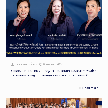
ทศพร กลิ่นหรั่น
on
9 สิงหาคม 2026
ขอแสดงความยินดีกับ ผศ.ดร.รุจิกาญจน์ สานนท์, ผศ.สัญจิตา พรมโชติ
และ ดร.นัทธปราชญ์ นันทิวัฒน์กุล ผลงานวิจัยตีพิมพ์วารสาร Q3
Read more