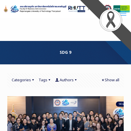
Skip
to
Content
SDG 9
Categories
Tags
Authors
Show all