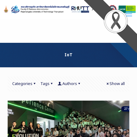
Skip
to
Content
IoT
Categories
Tags
Authors
Show all