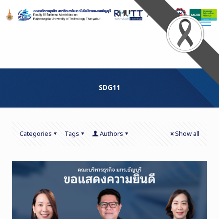
Skip
to
Content
SDG11
Categories
Tags
Authors
Show all