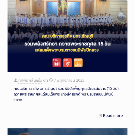
ทศพร กลิ่นหรั่น
on
7 พฤศจิกายน 2025
คณะบริหารธุรกิจ มทร.ธัญบุรี ร่วมพิธีบำเพ็ญกุศลปัณรสมวาร (15 วัน)
ถวายพระราชกุศลแด่สมเด็จพระนางเจ้าสิริกิติ์ พระบรมราชชนนีพันปี
หลวง
Read more