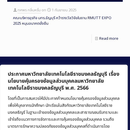
ทศพร กลิ่นหรั่น
on
1 กันยายน 2025
คณะบริหารธุรกิจ มทร.ธัญบุรี คว้ารางวัลวิจัยในงาน RMUTT EXPO
2025 หนุนอนาคตยั่งยืน
Read more
ประกาศมหาวิทยาลัยเทคโนโลยีราชมงคลธัญบุรี เรื่อง
นโยบายคุ้มครองข้อมูลส่วนบุคคลมหาวิทยาลัย
เทคโนโลยีราชมงคลธัญบุรี พ.ศ. 2566
คณะบริหารธุรกิจ
มหาวิทยาลัยเทคโนโลยีราชมงคลธัญบุรี
โดยที่เป็นการสมควรให้มีประกาศกำหนดนโยบายคุ้มครองข้อมูลส่วนบุคคล
เพื่อให้บุคลากรนักศึกษา นักเรียนในสังกัดมหาวิทยาลัยเทคโนโลยีราช
39 หมู่ 1 ถนนรังสิต-นครนายก ตำบลคลองหก
มงคลธัญรี ในฐานะเจ้าของข้อมูลส่วนบุคคลและสาธารณชนรับทราบและ
อำเภอคลองหลวง จังหวัดปทุมธานี 12120
เข้าใจถึงแนวทางการจัดการและการคุ้มครองข้อมูลส่วนบุคคล รวมถึง
มาตรการรักษาความปลอดภัยของข้อมูลส่วนบุคคลที่ดำเนินการโดย
Phone:
+66 (0) 2549 3243
,
+66 (0) 2549 3241