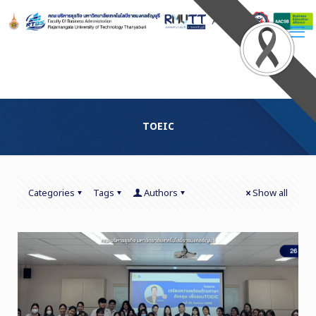
Skip
to
Content
TOEIC
Categories
Tags
Authors
Show all