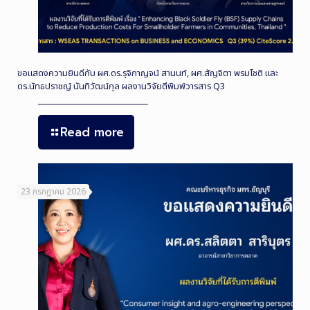
ขอแสดงความยินดีกับ ผศ.ดร.รุจิกาญจน์ สานนท์, ผศ.สัญจิตา พรมโชติ และ
ดร.นัทธปราชญ์ นันทิวัฒน์กุล ผลงานวิจัยตีพิมพ์วารสาร Q3
Read more
23 กรกฎาคม 2026