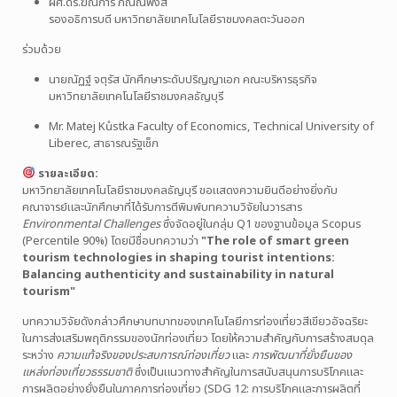
ผศ.ดร.ฆณการ ภัณณิพงส์
รองอธิการบดี มหาวิทยาลัยเทคโนโลยีราชมงคลตะวันออก
ร่วมด้วย
นายณัฏฐ์ จตุรัส นักศึกษาระดับปริญญาเอก คณะบริหารธุรกิจ
มหาวิทยาลัยเทคโนโลยีราชมงคลธัญบุรี
Mr. Matej Kůstka Faculty of Economics, Technical University of
Liberec, สาธารณรัฐเช็ก
รายละเอียด:
มหาวิทยาลัยเทคโนโลยีราชมงคลธัญบุรี ขอแสดงความยินดีอย่างยิ่งกับ
คณาจารย์และนักศึกษาที่ได้รับการตีพิมพ์บทความวิจัยในวารสาร
Environmental Challenges
ซึ่งจัดอยู่ในกลุ่ม Q1 ของฐานข้อมูล Scopus
(Percentile 90%) โดยมีชื่อบทความว่า
"The role of smart green
tourism technologies in shaping tourist intentions:
Balancing authenticity and sustainability in natural
tourism"
บทความวิจัยดังกล่าวศึกษาบทบาทของเทคโนโลยีการท่องเที่ยวสีเขียวอัจฉริยะ
ในการส่งเสริมพฤติกรรมของนักท่องเที่ยว โดยให้ความสำคัญกับการสร้างสมดุล
ระหว่าง
ความแท้จริงของประสบการณ์ท่องเที่ยว
และ
การพัฒนาที่ยั่งยืนของ
แหล่งท่องเที่ยวธรรมชาติ
ซึ่งเป็นแนวทางสำคัญในการสนับสนุนการบริโภคและ
การผลิตอย่างยั่งยืนในภาคการท่องเที่ยว (SDG 12: การบริโภคและการผลิตที่