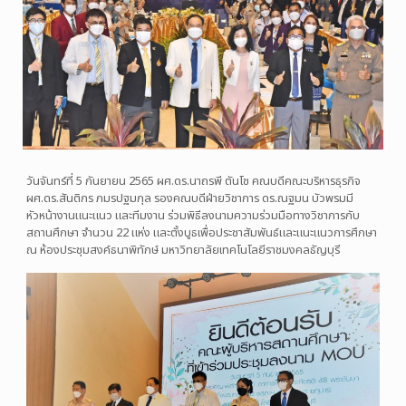
วันจันทร์ที่ 5 กันยายน 2565 ผศ.ดร.นาถรพี ตันโช คณบดีคณะบริหารธุรกิจ
ผศ.ดร.สันติกร ภมรปฐมกุล รองคณบดีฝ่ายวิชาการ ดร.ณฐมน บัวพรมมี
หัวหน้างานแนะแนว และทีมงาน ร่วมพิธีลงนามความร่วมมือทางวิชาการกับ
สถานศึกษา จำนวน 22 แห่ง และตั้งบูธเพื่อประชาสัมพันธ์และแนะแนวการศึกษา
ณ ห้องประชุมสงค์ธนาพิทักษ์ มหาวิทยาลัยเทคโนโลยีราชมงคลธัญบุรี