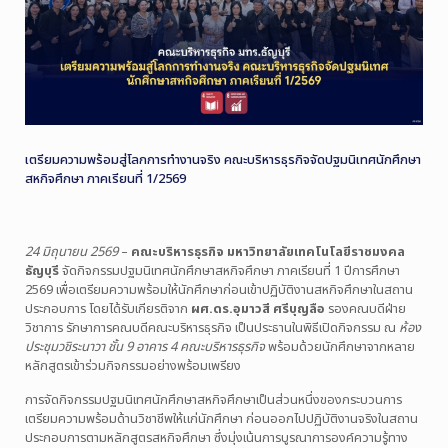
เตรียมความพร้อมสู่โลกการทำงานจริง คณะบริหารธุรกิจจัดปฐมนิเทศนักศึกษา
สหกิจศึกษา ภาคเรียนที่ 1/2569
24 มิถุนายน 2569
–
คณะบริหารธุรกิจ มหาวิทยาลัยเทคโนโลยีราชมงคล
ธัญบุรี
จัดกิจกรรมปฐมนิเทศนักศึกษาสหกิจศึกษา ภาคเรียนที่ 1 ปีการศึกษา
2569 เพื่อเตรียมความพร้อมให้นักศึกษาก่อนเข้าปฏิบัติงานสหกิจศึกษาในสถาน
ประกอบการ โดยได้รับเกียรติจาก
ผศ.ดร.อุมาวสี ศรีบุญลือ
รองคณบดีฝ่าย
วิชาการ รักษาการคณบดีคณะบริหารธุรกิจ เป็นประธานในพิธีเปิดกิจกรรม ณ
ห้อง
ประชุมวชิระนาวา ชั้น 9 อาคาร 4 คณะบริหารธุรกิจ
พร้อมด้วยนักศึกษาจากหลาย
หลักสูตรเข้าร่วมกิจกรรมอย่างพร้อมเพรียง
การจัดกิจกรรมปฐมนิเทศนักศึกษาสหกิจศึกษาเป็นส่วนหนึ่งของกระบวนการ
เตรียมความพร้อมด้านวิชาชีพให้แก่นักศึกษา ก่อนออกไปปฏิบัติงานจริงในสถาน
ประกอบการตามหลักสูตรสหกิจศึกษา ซึ่งมุ่งเน้นการบูรณาการองค์ความรู้ทาง