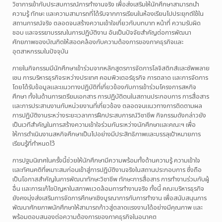
วิชาการเข้ากับประสบการณ์การทำงานจริง เพื่อส่งเสริมให้นักศึกษาสามารถนำ
ความรู้ ทักษะ และความสามารถที่ได้รับจากการเรียนในห้องเรียนไปประยุกต์ใช้ใน
สถานการณ์จริง ตลอดจนสร้างความเข้าใจเกี่ยวกับบทบาท หน้าที่ ความรับผิด
ชอบ และจรรยาบรรณในการปฏิบัติงาน อันเป็นปัจจัยสำคัญต่อการพัฒนา
ศักยภาพของบัณฑิตให้สอดคล้องกับความต้องการของภาคธุรกิจและ
อุตสาหกรรมในปัจจุบัน
ภายในกิจกรรมมีนักศึกษาเข้าร่วมจากหลักสูตรการจัดการโลจิสติกส์และซัพพลาย
เชน การบริหารธุรกิจระหว่างประเทศ คอมพิวเตอร์ธุรกิจ การตลาด และการจัดการ
โดยได้รับข้อมูลและแนวทางปฏิบัติที่เกี่ยวข้องกับการเข้าร่วมโครงการสหกิจ
ศึกษา ทั้งในด้านการเตรียมเอกสาร การปฏิบัติตนในสถานประกอบการ การสื่อสาร
และการประสานงานกับหน่วยงานที่เกี่ยวข้อง ตลอดจนแนวทางการติดตามผล
การปฏิบัติงานระหว่างระยะเวลาการฝึกประสบการณ์วิชาชีพ กิจกรรมดังกล่าวยัง
เป็นเวทีสำคัญในการสร้างความเข้าใจร่วมกันระหว่างนักศึกษาและคณะฯ เพื่อ
ให้การดำเนินงานสหกิจศึกษาเป็นไปอย่างมีประสิทธิภาพและบรรลุเป้าหมายการ
เรียนรู้ที่กำหนดไว้
การปฐมนิเทศในครั้งนี้ช่วยให้นักศึกษามีความพร้อมทั้งด้านความรู้ ความเข้าใจ
และทัศนคติที่เหมาะสมก่อนเข้าสู่การปฏิบัติงานจริงในสถานประกอบการ ซึ่งถือ
เป็นโอกาสสำคัญในการพัฒนาทักษะวิชาชีพ ทักษะการสื่อสาร การทำงานร่วมกับผู้
อื่น และการแก้ไขปัญหาในสภาพแวดล้อมการทำงานจริง ทั้งนี้ คณะบริหารธุรกิจ
ยังคงมุ่งส่งเสริมการจัดการศึกษาเชิงบูรณาการกับการทำงาน เพื่อสนับสนุนการ
พัฒนาศักยภาพนักศึกษาให้สามารถก้าวสู่ตลาดแรงงานได้อย่างมีคุณภาพ และ
พร้อมตอบสนองต่อความต้องการของภาคธุรกิจในอนาคต