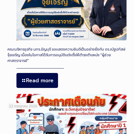
คณะบริหารธุรกิจ มทร.ธัญบุรี ขอแสดงความยินดีเป็นอย่างยิ่งกับ ดร.ณัฐปภัสษ์
จุ้ยเจริญ เนื่องในโอกาสได้รับการอนุมัติแต่งตั้งให้ดำรงตำแหน่ง ”ผู้ช่วย
ศาสตราจารย์”
Read more
22 กรกฎาคม 2026