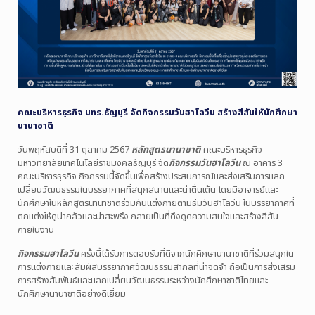
คณะบริหารธุรกิจ มทร.ธัญบุรี จัดกิจกรรมวันฮาโลวีน สร้างสีสันให้นักศึกษา
นานาชาติ
วันพฤหัสบดีที่ 31 ตุลาคม 2567
หลักสูตรนานาชาติ
คณะบริหารธุรกิจ
มหาวิทยาลัยเทคโนโลยีราชมงคลธัญบุรี จัด
กิจกรรมวันฮาโลวีน
ณ อาคาร 3
คณะบริหารธุรกิจ กิจกรรมนี้จัดขึ้นเพื่อสร้างประสบการณ์และส่งเสริมการแลก
เปลี่ยนวัฒนธรรมในบรรยากาศที่สนุกสนานและน่าตื่นเต้น โดยมีอาจารย์และ
นักศึกษาในหลักสูตรนานาชาติร่วมกันแต่งกายตามธีมวันฮาโลวีน ในบรรยากาศที่
ตกแต่งให้ดูน่ากลัวและน่าสะพรึง กลายเป็นที่ดึงดูดความสนใจและสร้างสีสัน
ภายในงาน
กิจกรรมฮาโลวีน
ครั้งนี้ได้รับการตอบรับที่ดีจากนักศึกษานานาชาติที่ร่วมสนุกใน
การแต่งกายและสัมผัสบรรยากาศวัฒนธรรมสากลที่น่าจดจำ ถือเป็นการส่งเสริม
การสร้างสัมพันธ์และแลกเปลี่ยนวัฒนธรรมระหว่างนักศึกษาชาติไทยและ
นักศึกษานานาชาติอย่างดีเยี่ยม