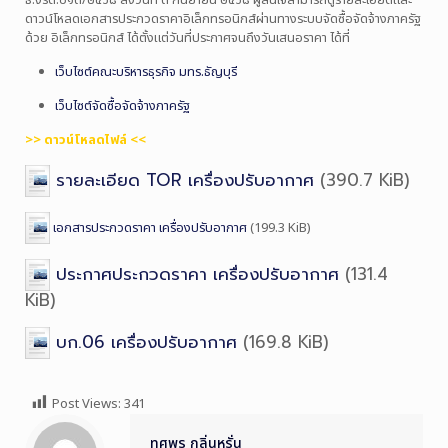
ธ.งรด.๐๑๓/๒๕๖๘ ลงวันที่ ๓ กันยายน ๒๕๖๘ ผู้สนใจสามารถดูรายละเอียดและ
ดาวน์โหลดเอกสารประกวดราคาอิเล็กทรอนิกส์ผ่านทางระบบจัดซื้อจัดจ้างภาครัฐ
ด้วย อิเล็กทรอนิกส์ ได้ตั้งแต่วันที่ประกาศจนถึงวันเสนอราคา ได้ที่
เว็บไซต์
คณะ
บริหารธุรกิจ
มทร.
ธัญบุรี
เว็บไซต์
จัด
ซื้อ
จัด
จ้าง
ภาค
รัฐ
>> ดาวน์โหลดไฟล์ <<
รายละเอียด TOR เครื่องปรับอากาศ
(390.7 KiB)
เอกสารประกวดราคา เครื่องปรับอากาศ
(199.3 KiB)
ประกาศประกวดราคา เครื่องปรับอากาศ
(131.4
KiB)
บก.06 เครื่องปรับอากาศ
(169.8 KiB)
Post Views:
341
ทศพร กลิ่นหรั่น