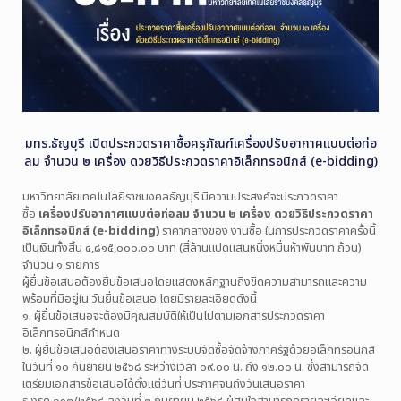
มทร.ธัญบุรี เปิดประกวดราคาซื้อครุภัณฑ์เครื่องปรับอากาศแบบต่อท่อ
ลม จำนวน ๒ เครื่อง ดวยวิธีประกวดราคาอิเล็กทรอนิกส์ (e-bidding)
มหาวิทยาลัยเทคโนโลยีราชมงคลธัญบุรี มีความประสงค์จะประกวดราคา
ซื้อ
เครื่องปรับอากาศแบบต่อท่อลม จำนวน ๒ เครื่อง ดวยวิธีประกวดราคา
อิเล็กทรอนิกส์ (e-bidding)
ราคากลางของ งานซื้อ ในการประกวดราคาครั้งนี้
เป็นเงินทั้งสิ้น ๔,๘๑๕,๐๐๐.๐๐ บาท (สี่ล้านแปดแสนหนึ่งหมื่นห้าพันบาท ถ้วน)
จำนวน ๑ รายการ
ผู้ยื่นข้อเสนอต้องยื่นข้อเสนอโดยแสดงหลักฐานถึงขีดความสามารถและความ
พร้อมที่มีอยู่ใน วันยื่นข้อเสนอ โดยมีรายละเอียดดังนี้
๑. ผู้ยื่นข้อเสนอจะต้องมีคุณสมบัติให้เป็นไปตามเอกสารประกวดราคา
อิเล็กทรอนิกส์กำหนด
๒. ผู้ยื่นข้อเสนอต้องเสนอราคาทางระบบจัดซื้อจัดจ้างภาครัฐด้วยอิเล็กทรอนิกส์
ในวันที่ ๑๐ กันยายน ๒๕๖๘ ระหว่างเวลา ๐๙.๐๐ น. ถึง ๑๒.๐๐ น. ซึ่งสามารถจัด
เตรียมเอกสารข้อเสนอได้ตั้งแต่วันที่ ประกาศจนถึงวันเสนอราคา