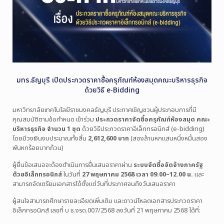
มทร.ธัญบุรี เปิดประกวดราคาซื้อครุภัณฑ์ห้องสมุดคณะบริหารธุรกิจ
ด้วยวิธี e-Bidding
มหาวิทยาลัย
เทคโนโลยี
ราช
มงคล
ธัญบุรี
ประกาศ
เชิญ
ชวน
ผู้
ประกอบ
การ
ที่
มี
คุณสมบัติ
ตาม
ข้อ
กำหนด
เข้า
ร่วม
ประกวด
ราคา
จัด
ซื้อ
ครุภัณฑ์
ห้อง
สมุด
คณะ
บริหารธุรกิจ
จำนวน
1
ชุด
ด้วย
วิธี
ประกวด
ราคา
อิเล็กทรอนิกส์ (
e-
bidding)
โดย
มี
วงเงิน
งบ
ประมาณ
ทั้ง
สิ้น
2,612,600
บาท
(
สอง
ล้าน
หก
แสน
หนึ่ง
หมื่น
สอง
พัน
หก
ร้อย
บาท
ถ้วน)
ผู้
ยื่น
ข้อ
เสนอ
จะ
ต้อง
ดำเนิน
การ
ยื่น
เสนอ
ราคา
ผ่าน
ระบบ
จัด
ซื้อ
จัด
จ้าง
ภาค
รัฐ
ด้วย
อิเล็กทรอนิกส์
ใน
วัน
ที่
27
พฤษภาคม
2568
เวลา
09.00–
12.00
น.
และ
สามารถ
จัด
เตรียม
เอกสาร
ได้
ตั้งแต่
วัน
ที่
ประกาศ
จนถึง
วัน
เสนอ
ราคา
ผู้
สนใจ
สามารถ
ศึกษา
ราย
ละเอียด
เพิ่ม
เติม
และ
ดาวน์โหลด
เอกสาร
ประกวด
ราคา
อิเล็กทรอนิกส์
เลข
ที่
บ
ธ.
งรด.
007/
2568
ลง
วัน
ที่
21
พฤษภาคม
2568
ได้ที่: