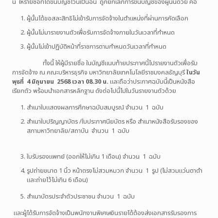
นี้ ให้รายชื่อที่ได้ขึ้นบัญชีไว้นี้เป็นอัน ถูกยกเลิกการขึ้นบัญชีของผู้นั้นด้วย คือ
ผู้นั้นได้ขอสละสิทธิไม่เข้ารับการจัดจ้างในตำแหน่งที่ผ่านการคัดเลือก
ผู้นั้นไม่มารายงานตัวเพื่อรับการจัดจ้างภายในวันเวลาที่กำหนด
ผู้นั้นไม่เข้าปฏิบัติหน้าที่ราชการตามกำหนดวันเวลาที่กำหนด
ทั้งนี้ ให้ผู้มีรายชื่อ ในบัญชีแนบท้ายประกาศนี้ไปรายงานตัวเพื่อรับ
การจัดจ้าง ณ คณะบริหารธุรกิจ มหาวิทยาลัยเทคโนโลยีราชมงคลธัญบุรี
ในวัน
พุธที่ 4 มิถุนายน 2568 เวลา 08.30 น.
และถือว่าประกาศฉบับนี้เป็นหนังสือ
เรียกตัว พร้อมนำเอกสารหลักฐาน ดังต่อไปนี้ไปในวันรายงานตัวด้วย
สำเนาใบแสดงผลการศึกษาฉบับสมบูรณ์ จำนวน 1 ฉบับ
สำเนาใบปริญญาบัตร /ใบประกาศนียบัตร หรือ สำเนาหนังสือรับรองของ
สภามหาวิทยาลัย/สถาบัน จำนวน 1 ฉบับ
ใบรับรองแพทย์ (ออกให้ไม่เกิน 1 เดือน) จำนวน 1 ฉบับ
รูปถ่ายขนาด 1 นิ้ว หน้าตรงไม่สวมหมวก จำนวน 1 รูป (ไม่สวมแว่นตาดำ
และถ่ายไว้ไม่เกิน 6 เดือน)
สำเนาบัตรประจำตัวประชาชน จำนวน 1 ฉบับ
และผู้ได้รับการจัดจ้างเป็นพนักงานพิเศษเงินรายได้ต้องส่งเอกสารรับรองการ