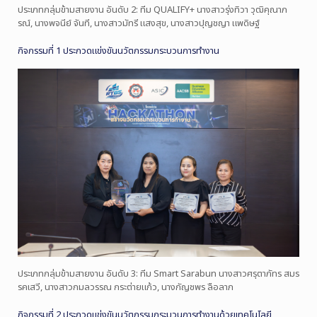
ประเภทกลุ่มข้ามสายงาน อันดับ 2: ทีม QUALIFY+ นางสาวรุ่งทิวา วุฒิคุณาภ
รณ์, นางพจนีย์ จันที, นางสาวมัทรี แสงสุข, นางสาวปุญชญา แพดิษฐ์
กิจกรรมที่ 1 ประกวดแข่งขันนวัตกรรมกระบวนการทำงาน
ประเภทกลุ่มข้ามสายงาน อันดับ 3: ทีม Smart Sarabun นางสาวศรุตาภัทร สมร
รคเสวี, นางสาวกมลวรรณ กระต่ายแก้ว, นางกัญชพร ลือลาภ
กิจกรรมที่ 2 ประกวดแข่งขันนวัตกรรมกระบวนการทำงานด้วยเทคโนโลยี