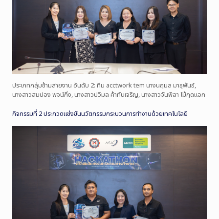
ประเภทกลุ่มข้ามสายงาน อันดับ 2: ทีม acctwork tem นางนฤมล มาธุพันธ์,
นางสาวสมปอง พจน์กิ่ง, นางสาวปวิมล ค้าทันเจริญ, นางสาวจันพิลา โม้กุดแอก
กิจกรรมที่ 2 ประกวดแข่งขันนวัตกรรมกระบวนการทำงานด้วยเทคโนโลยี