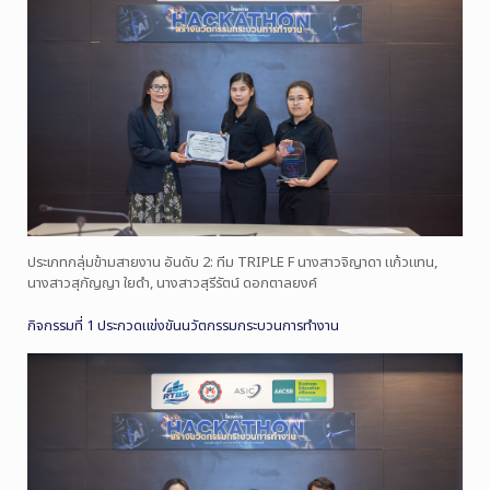
ประเภทกลุ่มข้ามสายงาน อันดับ 2: ทีม TRIPLE F นางสาวจิญาดา แก้วแทน,
นางสาวสุกัญญา ใยดำ, นางสาวสุรีรัตน์ ดอกตาลยงค์
กิจกรรมที่ 1 ประกวดแข่งขันนวัตกรรมกระบวนการทำงาน