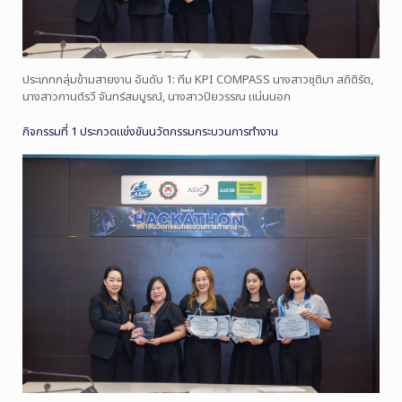
ประเภทกลุ่มข้ามสายงาน อันดับ 1: ทีม KPI COMPASS นางสาวชุติมา สถิติรัต,
นางสาวกานต์รวี จันทร์สมบูรณ์, นางสาวปิยวรรณ แน่นนอก
กิจกรรมที่ 1 ประกวดแข่งขันนวัตกรรมกระบวนการทำงาน