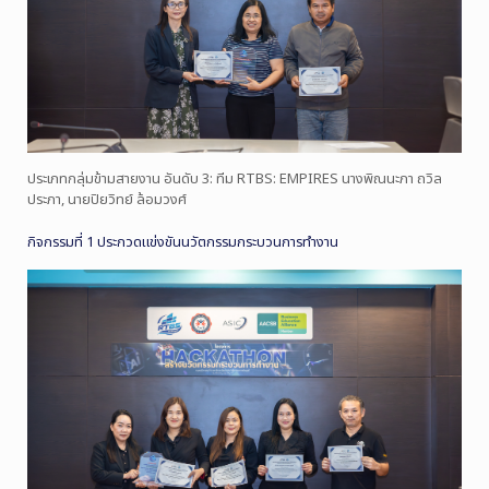
ประเภทกลุ่มข้ามสายงาน อันดับ 3: ทีม RTBS: EMPIRES นางพิณนะภา ถวิล
ประภา, นายปิยวิทย์ ล้อมวงศ์
กิจกรรมที่ 1 ประกวดแข่งขันนวัตกรรมกระบวนการทำงาน