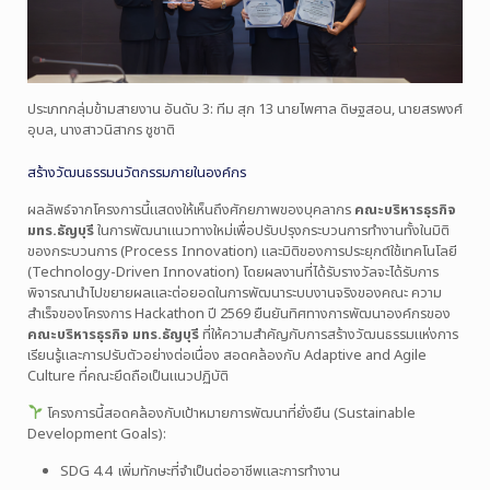
ประเภทกลุ่มข้ามสายงาน อันดับ 3: ทีม สุก 13 นายไพศาล ดิษฐสอน, นายสรพงศ์
อุบล, นางสาวนิสากร ชูชาติ
สร้างวัฒนธรรมนวัตกรรมภายในองค์กร
ผลลัพธ์จากโครงการนี้แสดงให้เห็นถึงศักยภาพของบุคลากร
คณะบริหารธุรกิจ
มทร.ธัญบุรี
ในการพัฒนาแนวทางใหม่เพื่อปรับปรุงกระบวนการทำงานทั้งในมิติ
ของกระบวนการ (Process Innovation) และมิติของการประยุกต์ใช้เทคโนโลยี
(Technology-Driven Innovation) โดยผลงานที่ได้รับรางวัลจะได้รับการ
พิจารณานำไปขยายผลและต่อยอดในการพัฒนาระบบงานจริงของคณะ ความ
สำเร็จของโครงการ Hackathon ปี 2569 ยืนยันทิศทางการพัฒนาองค์กรของ
คณะบริหารธุรกิจ มทร.ธัญบุรี
ที่ให้ความสำคัญกับการสร้างวัฒนธรรมแห่งการ
เรียนรู้และการปรับตัวอย่างต่อเนื่อง สอดคล้องกับ Adaptive and Agile
Culture ที่คณะยึดถือเป็นแนวปฏิบัติ
โครงการนี้สอดคล้องกับเป้าหมายการพัฒนาที่ยั่งยืน (Sustainable
Development Goals):
SDG 4.4 เพิ่มทักษะที่จำเป็นต่ออาชีพและการทำงาน