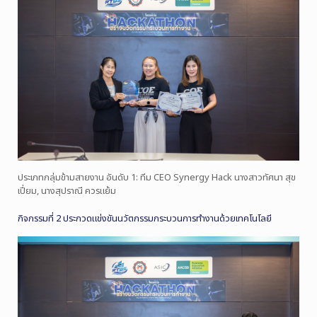
ประเภทกลุ่มข้ามสายงาน อันดับ 1: ทีม CEO Synergy Hack นางสาวทัศนา สุข
เปี่ยม, นางสุปราณี ควรแย้ม
กิจกรรมที่ 2 ประกวดแข่งขันนวัตกรรมกระบวนการทำงานด้วยเทคโนโลยี