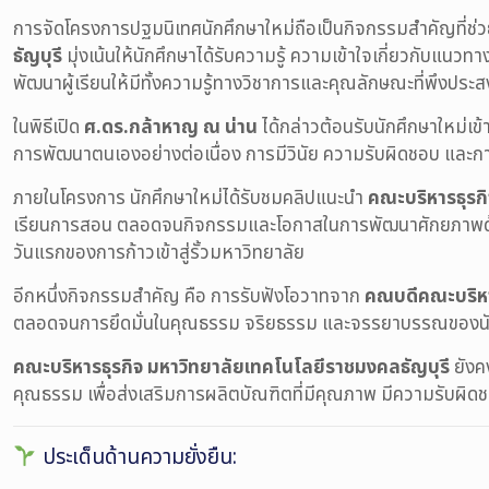
การจัดโครงการปฐมนิเทศนักศึกษาใหม่ถือเป็นกิจกรรมสำคัญที่ช่ว
ธัญบุรี
มุ่งเน้นให้นักศึกษาได้รับความรู้ ความเข้าใจเกี่ยวกับแ
พัฒนาผู้เรียนให้มีทั้งความรู้ทางวิชาการและคุณลักษณะที่พึงป
ในพิธีเปิด
ศ.ดร.กล้าหาญ ณ น่าน
ได้กล่าวต้อนรับนักศึกษาใหม่เ
การพัฒนาตนเองอย่างต่อเนื่อง การมีวินัย ความรับผิดชอบ และการใ
ภายในโครงการ นักศึกษาใหม่ได้รับชมคลิปแนะนำ
คณะบริหารธุรก
เรียนการสอน ตลอดจนกิจกรรมและโอกาสในการพัฒนาศักยภาพด้านต่า
วันแรกของการก้าวเข้าสู่รั้วมหาวิทยาลัย
อีกหนึ่งกิจกรรมสำคัญ คือ การรับฟังโอวาทจาก
คณบดีคณะบริหา
ตลอดจนการยึดมั่นในคุณธรรม จริยธรรม และจรรยาบรรณของนักศึก
คณะบริหารธุรกิจ มหาวิทยาลัยเทคโนโลยีราชมงคลธัญบุรี
ยังค
คุณธรรม เพื่อส่งเสริมการผลิตบัณฑิตที่มีคุณภาพ มีความรับผิ
ประเด็นด้านความยั่งยืน: