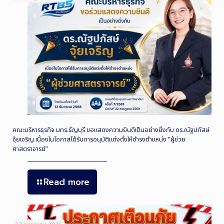
คณะบริหารธุรกิจ มทร.ธัญบุรี ขอแสดงความยินดีเป็นอย่างยิ่งกับ ดร.ณัฐปภัสษ์
จุ้ยเจริญ เนื่องในโอกาสได้รับการอนุมัติแต่งตั้งให้ดำรงตำแหน่ง ”ผู้ช่วย
ศาสตราจารย์”
Read more