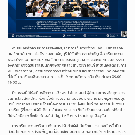
งานสหกิจศึกษาและการศึกษาเชิงบูรณาการกับการทำงาน คณะบริหารธุรกิจ
มหาวิทยาลัยเทคโนโลยีราชมงคลธัญบุรี ได้จัดกิจกรรมสำคัญเพื่อเตรียมความ
พร้อมให้กับนักศึกษาในหัวข้อ “เทคนิคการเรียนรู้และปรับตัวให้เข้ากับวัฒนธรรม
องค์กร” ซึ่งจัดขึ้นสำหรับนักศึกษาจากหลายสาขาวิชา ได้แก่ สาขาโลจิสติกส์, การ
เงินและการลงทุน, การบริหารธุรกิจระหว่างประเทศ และสาขาสารสนเทศ กิจกรรม
นี้จัดขึ้น ณ ห้องวชิระนาวา อาคาร 4 ชั้น 9 คณะบริหารธุรกิจ ตั้งแต่เวลา 09.00-
16.00 น.
กิจกรรมนี้ได้รับเกียรติจาก ดร.ชิตพงษ์ อัยสานนท์ ผู้อำนวยการหลักสูตรการ
จัดการโลจิสติกส์และห่วงโซ่อุปทานเพื่อความยั่งยืน มหาวิทยาลัยกรุงเทพธนบุรี
มาเป็นวิทยากรบรรยาย โดยเนื้อหาการบรรยายมุ่งเน้นไปที่เทคนิคการปรับตัวและ
การเรียนรู้ที่จะช่วยให้นักศึกษาเข้าใจและสามารถเข้ากับวัฒนธรรมองค์กรได้อย่าง
มีประสิทธิภาพ ซึ่งเป็นทักษะที่สำคัญสำหรับการทำงานในยุคปัจจุบัน
การเตรียมความพร้อมในด้านการปรับตัวให้เข้ากับวัฒนธรรมองค์กรนี้ เป็น
ส่วนสำคัญในการสร้างพื้นฐานที่มั่นคงให้กับนักศึกษาก่อนเข้าสู่การทำงานจริง ซึ่ง