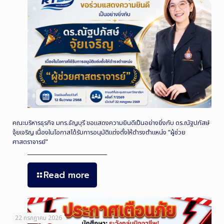
คณะบริหารธุรกิจ มทร.ธัญบุรี ขอแสดงความยินดีเป็นอย่างยิ่งกับ ดร.ณัฐปภัสษ์
จุ้ยเจริญ เนื่องในโอกาสได้รับการอนุมัติแต่งตั้งให้ดำรงตำแหน่ง ”ผู้ช่วย
ศาสตราจารย์”
Read more
22 กรกฎาคม 2026