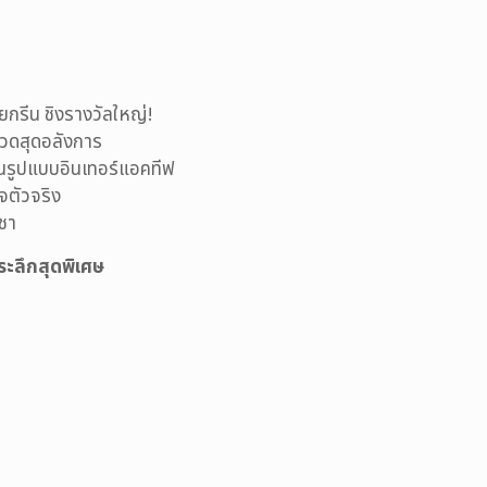
ายกรีน ชิงรางวัลใหญ่!
กวดสุดอลังการ
นรูปแบบอินเทอร์แอคทีฟ
ิจตัวจริง
ิชา
ระลึกสุดพิเศษ