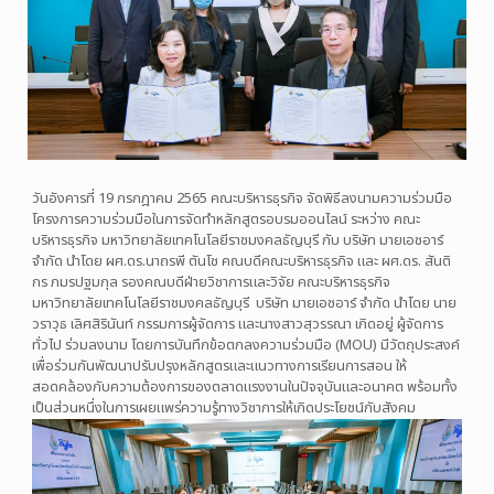
วันอังคารที่ 19 กรกฎาคม 2565 คณะบริหารธุรกิจ จัดพิธีลงนามความร่วมมือ
โครงการความร่วมมือในการจัดทำหลักสูตรอบรมออนไลน์ ระหว่าง คณะ
บริหารธุรกิจ มหาวิทยาลัยเทคโนโลยีราชมงคลธัญบุรี กับ บริษัท มายเอชอาร์
จำกัด นำโดย ผศ.ดร.นาถรพี ตันโช คณบดีคณะบริหารธุรกิจ และ ผศ.ดร. สันติ
กร ภมรปฐมกุล รองคณบดีฝ่ายวิชาการและวิจัย คณะบริหารธุรกิจ
มหาวิทยาลัยเทคโนโลยีราชมงคลธัญบุรี บริษัท มายเอชอาร์ จำกัด นำโดย นาย
วราวุธ เลิศสิรินันท์ กรรมการผู้จัดการ และนางสาวสุวรรณา เกิดอยู่ ผู้จัดการ
ทั่วไป ร่วมลงนาม โดยการบันทึกข้อตกลงความร่วมมือ (MOU) มีวัตถุประสงค์
เพื่อร่วมกันพัฒนาปรับปรุงหลักสูตรและแนวทางการเรียนการสอน ให้
สอดคล้องกับความต้องการของตลาดแรงงานในปัจจุบันและอนาคต พร้อมทั้ง
เป็นส่วนหนึ่งในการเผยแพร่ความรู้ทางวิชาการให้เกิดประโยชน์กับสังคม