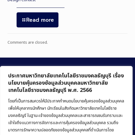
Design Contest”
Read more
Comments are closed.
ประกาศมหาวิทยาลัยเทคโนโลยีราชมงคลธัญบุรี เรื่อง
นโยบายคุ้มครองข้อมูลส่วนบุคคลมหาวิทยาลัย
เทคโนโลยีราชมงคลธัญบุรี พ.ศ. 2566
คณะบริหารธุรกิจ
มหาวิทยาลัยเทคโนโลยีราชมงคลธัญบุรี
โดยที่เป็นการสมควรให้มีประกาศกำหนดนโยบายคุ้มครองข้อมูลส่วนบุคคล
เพื่อให้บุคลากรนักศึกษา นักเรียนในสังกัดมหาวิทยาลัยเทคโนโลยีราช
39 หมู่ 1 ถนนรังสิต-นครนายก ตำบลคลองหก
มงคลธัญรี ในฐานะเจ้าของข้อมูลส่วนบุคคลและสาธารณชนรับทราบและ
อำเภอคลองหลวง จังหวัดปทุมธานี 12120
เข้าใจถึงแนวทางการจัดการและการคุ้มครองข้อมูลส่วนบุคคล รวมถึง
มาตรการรักษาความปลอดภัยของข้อมูลส่วนบุคคลที่ดำเนินการโดย
Phone:
+66 (0) 2549 3243
,
+66 (0) 2549 3241