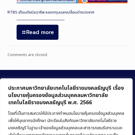
RTBS เตือนภัยมิจฉาชีพ หลอกทุนแลกเปลี่ยนต่างประเทศ
Read more
Comments are closed.
ประกาศมหาวิทยาลัยเทคโนโลยีราชมงคลธัญบุรี เรื่อง
นโยบายคุ้มครองข้อมูลส่วนบุคคลมหาวิทยาลัย
เทคโนโลยีราชมงคลธัญบุรี พ.ศ. 2566
คณะบริหารธุรกิจ
มหาวิทยาลัยเทคโนโลยีราชมงคลธัญบุรี
โดยที่เป็นการสมควรให้มีประกาศกำหนดนโยบายคุ้มครองข้อมูลส่วนบุคคล
เพื่อให้บุคลากรนักศึกษา นักเรียนในสังกัดมหาวิทยาลัยเทคโนโลยีราช
39 หมู่ 1 ถนนรังสิต-นครนายก ตำบลคลองหก
มงคลธัญรี ในฐานะเจ้าของข้อมูลส่วนบุคคลและสาธารณชนรับทราบและ
อำเภอคลองหลวง จังหวัดปทุมธานี 12120