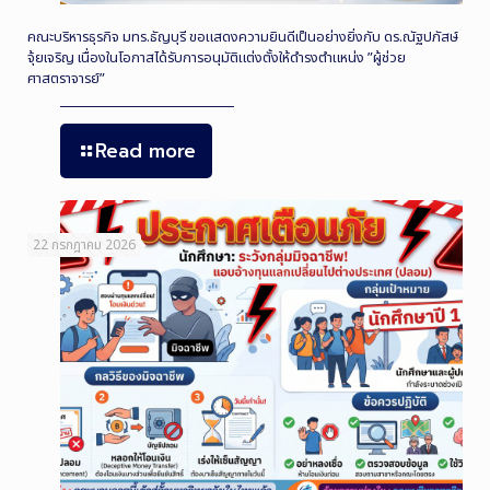
คณะบริหารธุรกิจ มทร.ธัญบุรี ขอแสดงความยินดีเป็นอย่างยิ่งกับ ดร.ณัฐปภัสษ์
จุ้ยเจริญ เนื่องในโอกาสได้รับการอนุมัติแต่งตั้งให้ดำรงตำแหน่ง ”ผู้ช่วย
ศาสตราจารย์”
Read more
22 กรกฎาคม 2026