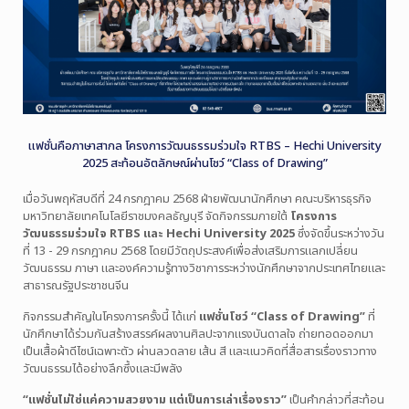
แฟชั่นคือภาษาสากล โครงการวัฒนธรรมร่วมใจ RTBS – Hechi University
2025 สะท้อนอัตลักษณ์ผ่านโชว์ “Class of Drawing”
เมื่อวันพฤหัสบดีที่ 24 กรกฎาคม 2568 ฝ่ายพัฒนานักศึกษา คณะบริหารธุรกิจ
มหาวิทยาลัยเทคโนโลยีราชมงคลธัญบุรี จัดกิจกรรมภายใต้
โครงการ
วัฒนธรรมร่วมใจ RTBS และ Hechi University 2025
ซึ่งจัดขึ้นระหว่างวัน
ที่ 13 - 29 กรกฎาคม 2568 โดยมีวัตถุประสงค์เพื่อส่งเสริมการแลกเปลี่ยน
วัฒนธรรม ภาษา และองค์ความรู้ทางวิชาการระหว่างนักศึกษาจากประเทศไทยและ
สาธารณรัฐประชาชนจีน
กิจกรรมสำคัญในโครงการครั้งนี้ ได้แก่
แฟชั่นโชว์ “Class of Drawing”
ที่
นักศึกษาได้ร่วมกันสร้างสรรค์ผลงานศิลปะจากแรงบันดาลใจ ถ่ายทอดออกมา
เป็นเสื้อผ้าดีไซน์เฉพาะตัว ผ่านลวดลาย เส้น สี และแนวคิดที่สื่อสารเรื่องราวทาง
วัฒนธรรมได้อย่างลึกซึ้งและมีพลัง
“แฟชั่นไม่ใช่แค่ความสวยงาม แต่เป็นการเล่าเรื่องราว”
เป็นคำกล่าวที่สะท้อน