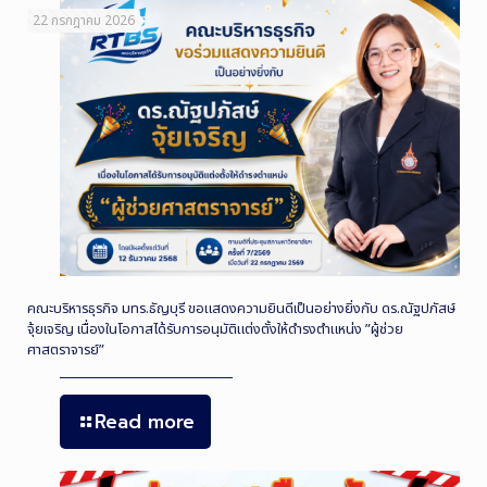
22 กรกฎาคม 2026
คณะบริหารธุรกิจ มทร.ธัญบุรี ขอแสดงความยินดีเป็นอย่างยิ่งกับ ดร.ณัฐปภัสษ์
จุ้ยเจริญ เนื่องในโอกาสได้รับการอนุมัติแต่งตั้งให้ดำรงตำแหน่ง ”ผู้ช่วย
ศาสตราจารย์”
Read more