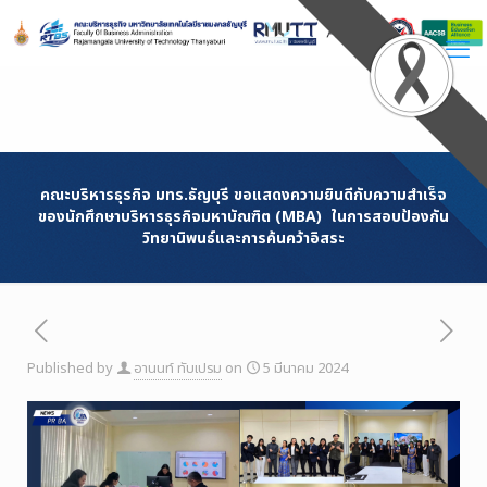
Skip
to
Content
คณะบริหารธุรกิจ มทร.ธัญบุรี ขอแสดงความยินดีกับความสำเร็จ
ของนักศึกษาบริหารธุรกิจมหาบัณฑิต (MBA) ในการสอบป้องกัน
วิทยานิพนธ์และการค้นคว้าอิสระ
Published by
อานนท์ ทับเปรม
on
5 มีนาคม 2024