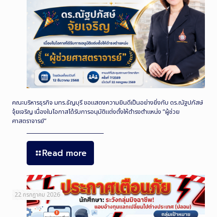
คณะบริหารธุรกิจ มทร.ธัญบุรี ขอแสดงความยินดีเป็นอย่างยิ่งกับ ดร.ณัฐปภัสษ์
จุ้ยเจริญ เนื่องในโอกาสได้รับการอนุมัติแต่งตั้งให้ดำรงตำแหน่ง ”ผู้ช่วย
ศาสตราจารย์”
Read more
22 กรกฎาคม 2026