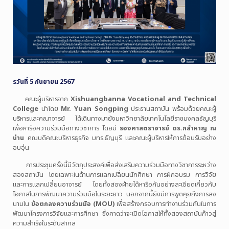
รวันที่ 5 กันยายน 2567
คณะผู้บริหารจาก
Xishuangbanna Vocational and Technical
College
นำโดย
Mr. Yuan Songping
ประธานสถาบัน พร้อมด้วยคณะผู้
บริหารและคณาจารย์ ได้เดินทางมายังมหาวิทยาลัยเทคโนโลยีราชมงคลธัญบุรี
เพื่อหารือความร่วมมือทางวิชาการ โดยมี
รองศาสตราจารย์ ดร.กล้าหาญ ณ
น่าน
คณบดีคณะบริหารธุรกิจ มทร.ธัญบุรี และคณะผู้บริหารให้การต้อนรับอย่าง
อบอุ่น
การประชุมครั้งนี้มีวัตถุประสงค์เพื่อส่งเสริมความร่วมมือทางวิชาการระหว่าง
สองสถาบัน โดยเฉพาะในด้านการแลกเปลี่ยนนักศึกษา การฝึกอบรม การวิจัย
และการแลกเปลี่ยนอาจารย์ โดยทั้งสองฝ่ายได้หารือกันอย่างละเอียดเกี่ยวกับ
โอกาสในการพัฒนาความร่วมมือในระยะยาว นอกจากนี้ยังมีการพูดคุยถึงการลง
นามใน
ข้อตกลงความร่วมมือ (MOU)
เพื่อสร้างกรอบการทำงานร่วมกันในการ
พัฒนาโครงการวิจัยและการศึกษา ซึ่งคาดว่าจะเปิดโอกาสให้ทั้งสองสถาบันก้าวสู่
ความสำเร็จในระดับสากล