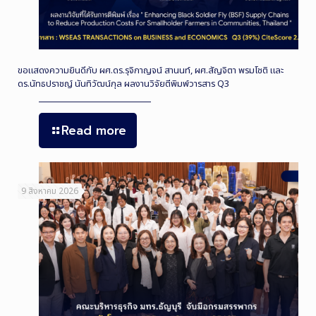
ขอแสดงความยินดีกับ ผศ.ดร.รุจิกาญจน์ สานนท์, ผศ.สัญจิตา พรมโชติ และ
ดร.นัทธปราชญ์ นันทิวัฒน์กุล ผลงานวิจัยตีพิมพ์วารสาร Q3
Read more
9 สิงหาคม 2026