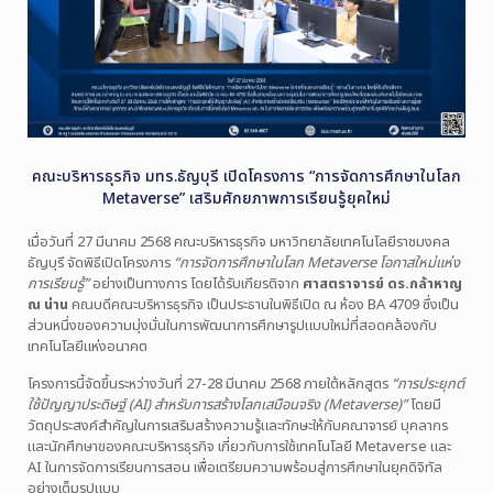
คณะบริหารธุรกิจ มทร.ธัญบุรี เปิดโครงการ “การจัดการศึกษาในโลก
Metaverse” เสริมศักยภาพการเรียนรู้ยุคใหม่
เมื่อวันที่ 27 มีนาคม 2568 คณะบริหารธุรกิจ มหาวิทยาลัยเทคโนโลยีราชมงคล
ธัญบุรี จัดพิธีเปิดโครงการ
“การจัดการศึกษาในโลก Metaverse โอกาสใหม่แห่ง
การเรียนรู้”
อย่างเป็นทางการ โดยได้รับเกียรติจาก
ศาสตราจารย์ ดร.กล้าหาญ
ณ น่าน
คณบดีคณะบริหารธุรกิจ เป็นประธานในพิธีเปิด ณ ห้อง BA 4709 ซึ่งเป็น
ส่วนหนึ่งของความมุ่งมั่นในการพัฒนาการศึกษารูปแบบใหม่ที่สอดคล้องกับ
เทคโนโลยีแห่งอนาคต
โครงการนี้จัดขึ้นระหว่างวันที่ 27-28 มีนาคม 2568 ภายใต้หลักสูตร
“การประยุกต์
ใช้ปัญญาประดิษฐ์ (AI) สำหรับการสร้างโลกเสมือนจริง (Metaverse)”
โดยมี
วัตถุประสงค์สำคัญในการเสริมสร้างความรู้และทักษะให้กับคณาจารย์ บุคลากร
และนักศึกษาของคณะบริหารธุรกิจ เกี่ยวกับการใช้เทคโนโลยี Metaverse และ
AI ในการจัดการเรียนการสอน เพื่อเตรียมความพร้อมสู่การศึกษาในยุคดิจิทัล
อย่างเต็มรูปแบบ