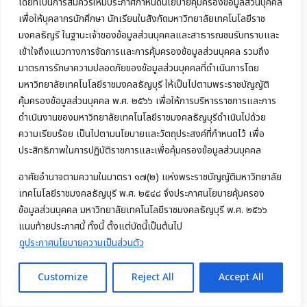
โดยที่เป็นการสมควรให้มีประกาศกำหนดนโยบายคุ้มครองข้อมูลส่วนบุคคล
เพื่อให้บุคลากรนักศึกษา นักเรียนในสังกัดมหาวิทยาลัยเทคโนโลยีราช
มงคลธัญรี ในฐานะเจ้าของข้อมูลส่วนบุคคลและสาธารณชนรับทราบและ
เข้าใจถึงแนวทางการจัดการและการคุ้มครองข้อมูลส่วนบุคคล รวมถึง
มาตรการรักษาความปลอดภัยของข้อมูลส่วนบุคคลที่ดำเนินการโดย
มหาวิทยาลัยเทคโนโลยีราชมงคลธัญบุรี ให้เป็นไปตามพระราชบัญญัติ
คุ้มครองข้อมูลส่วนบุคคล พ.ศ. ๒๕๖๖ เพื่อให้การบริหารราชการและการ
ดำเนินงานของมหาวิทยาลัยเทคโนโลยีราชมงคลธัญบุรีดำเนินไปด้วย
ความเรียบร้อย เป็นไปตามนโยบายและวัตถุประสงค์ที่กำหนดไว้ เพื่อ
ประสิทธิภาพในการปฏิบัติราชการและเพื่อคุ้มครองข้อมูลส่วนบุคคล
MBA RTBS เปิดห้องเรียนกับ Guru เติมพลังผู้นำยุคใหม่ ผ่านการบรรยายพิเศษ
อาศัยอำนาจตามความในมาตรา ๑๗(๒) แห่งพระราชบัญญัติมหาวิทยาลัย
วิชา “Business Management for Executive”
เทคโนโลยีราชมงคลธัญบุรี พ.ศ. ๒๕๔๘ จึงประกาศนโยบายคุ้มครอง
ข้อมูลส่วนบุคคล มหาวิทยาลัยเทคโนโลยีราชมงคลธัญบุรี พ.ศ. ๒๕๖๖
Read more
แนบท้ายประกาศนี้ ทั้งนี้ ตั้งแต่บัดนี้เป็นต้นไป
ดูประกาศนโยบายความเป็นส่วนตัว
Customize
Reject All
Accept All
24 กรกฎาคม 2026