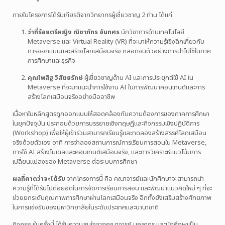
ภายในโครงการได้รับเกียรติจากวิทยากรผู้เชี่ยวชาญ 2 ท่าน ได้แก่
ว่าที่ร้อยตรีหญิง ณิชาภัทร จันทศร
นักวิชาการด้านเทคโนโลยี
Metaverse และ Virtual Reality (VR) ที่จะมาให้ความรู้เชิงลึกเกี่ยวกับ
การออกแบบและสร้างโลกเสมือนจริง ตลอดจนตัวอย่างการนำไปใช้ในภาค
การศึกษาและธุรกิจ
คุณไพสิฐ วิสัตยรักษ์
ผู้เชี่ยวชาญด้าน AI และการประยุกต์ใช้ AI ใน
Metaverse ที่จะมาแนะนำการใช้งาน AI ในการพัฒนาคอนเทนต์และการ
สร้างโลกเสมือนจริงอย่างมืออาชีพ
เนื้อหาในหลักสูตรถูกออกแบบให้สอดคล้องกับความต้องการของภาคการศึกษา
ในยุคปัจจุบัน ประกอบด้วยการบรรยายเชิงทฤษฎีและกิจกรรมเชิงปฏิบัติการ
(Workshop) เพื่อให้ผู้เข้าร่วมสามารถเรียนรู้และทดลองสร้างสรรค์โลกเสมือน
จริงด้วยตัวเอง อาทิ การจำลองสถานการณ์การเรียนการสอนใน Metaverse,
การใช้ AI สร้างโมเดลและคอนเทนต์เสมือนจริง, และการวิเคราะห์แนวโน้มการ
เปลี่ยนแปลงของ Metaverse ต่อระบบการศึกษา
ผลที่คาดว่าจะได้รับ
จากโครงการนี้ คือ คณาจารย์และนักศึกษาจะสามารถนำ
ความรู้ที่ได้รับไปต่อยอดในการจัดการเรียนการสอน และพัฒนาแนวคิดใหม่ ๆ ที่จะ
ช่วยยกระดับคุณภาพการศึกษาผ่านโลกเสมือนจริง อีกทั้งยังเสริมสร้างศักยภาพ
ในการแข่งขันของมหาวิทยาลัยในระดับประเทศและนานาชาติ
กิจกรรมในครั้งนี้ ได้รับความสนใจจากคณาจารย์ บุคลากร และนักศึกษาเป็น