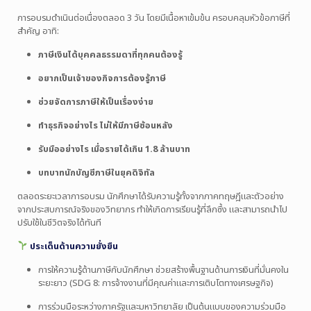
การอบรมดำเนินต่อเนื่องตลอด 3 วัน โดยมีเนื้อหาเข้มข้น ครอบคลุมหัวข้อภาษีที่
สำคัญ อาทิ:
ภาษีเงินได้บุคคลธรรมดาที่ทุกคนต้องรู้
อยากเป็นเจ้าของกิจการต้องรู้ภาษี
ช่วยจัดการภาษีให้เป็นเรื่องง่าย
ทำธุรกิจอย่างไร ไม่ให้มีภาษีซ้อนหลัง
รับมืออย่างไร เมื่อรายได้เกิน 1.8 ล้านบาท
บทบาทนักบัญชีภาษีในยุคดิจิทัล
ตลอดระยะเวลาการอบรม นักศึกษาได้รับความรู้ทั้งจากภาคทฤษฎีและตัวอย่าง
จากประสบการณ์จริงของวิทยากร ทำให้เกิดการเรียนรู้ที่ลึกซึ้ง และสามารถนำไป
ปรับใช้ในชีวิตจริงได้ทันที
ประเด็นด้านความยั่งยืน
การให้ความรู้ด้านภาษีกับนักศึกษา ช่วยสร้างพื้นฐานด้านการเงินที่มั่นคงใน
ระยะยาว (SDG 8: การจ้างงานที่มีคุณค่าและการเติบโตทางเศรษฐกิจ)
การร่วมมือระหว่างภาครัฐและมหาวิทยาลัย เป็นต้นแบบของความร่วมมือ