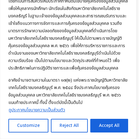
โดยที่เป็นการสมควรให้มีประกาศกำหนดนโยบายคุ้มครองข้อมูลส่วนบุคคล
เพื่อให้บุคลากรนักศึกษา นักเรียนในสังกัดมหาวิทยาลัยเทคโนโลยีราช
มงคลธัญรี ในฐานะเจ้าของข้อมูลส่วนบุคคลและสาธารณชนรับทราบและ
เข้าใจถึงแนวทางการจัดการและการคุ้มครองข้อมูลส่วนบุคคล รวมถึง
มาตรการรักษาความปลอดภัยของข้อมูลส่วนบุคคลที่ดำเนินการโดย
มหาวิทยาลัยเทคโนโลยีราชมงคลธัญบุรี ให้เป็นไปตามพระราชบัญญัติ
คุ้มครองข้อมูลส่วนบุคคล พ.ศ. ๒๕๖๖ เพื่อให้การบริหารราชการและการ
ดำเนินงานของมหาวิทยาลัยเทคโนโลยีราชมงคลธัญบุรีดำเนินไปด้วย
ความเรียบร้อย เป็นไปตามนโยบายและวัตถุประสงค์ที่กำหนดไว้ เพื่อ
ประสิทธิภาพในการปฏิบัติราชการและเพื่อคุ้มครองข้อมูลส่วนบุคคล
อาศัยอำนาจตามความในมาตรา ๑๗(๒) แห่งพระราชบัญญัติมหาวิทยาลัย
คณะบริหารธุรกิจ มทร.ธัญบุรี จัดโครงการค้นหาตัวแทนทูตกิจกรรม ประจำปีการ
เทคโนโลยีราชมงคลธัญบุรี พ.ศ. ๒๕๔๘ จึงประกาศนโยบายคุ้มครอง
ศึกษา 2569 ส่งเสริมศักยภาพผู้นำนักศึกษา
ข้อมูลส่วนบุคคล มหาวิทยาลัยเทคโนโลยีราชมงคลธัญบุรี พ.ศ. ๒๕๖๖
แนบท้ายประกาศนี้ ทั้งนี้ ตั้งแต่บัดนี้เป็นต้นไป
Read more
ดูประกาศนโยบายความเป็นส่วนตัว
Customize
Reject All
Accept All
27 กรกฎาคม 2026