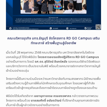
คณะบริหารธุรกิจ มทร.ธัญบุรี จัดโครงการ RD GO Campus เสริม
ทักษะภาษี สร้างพื้นฐานสู่มืออาชีพ
เมื่อวันที่ 28 พฤษภาคม 2568 คณะบริหารธุรกิจ มหาวิทยาลัยเทคโนโลยีราช
มงคลธัญบุรี ได้จัดพิธีเปิด
โครงการอบรมเชิงปฏิบัติการ RD GO Campus
อย่างเป็นทางการ โดยมี
รศ.ดร.สุรีรัตน์ อินทร์หม้อ
รองคณบดีฝ่ายวิจัยพัฒนา
และบริการวิชาการ เป็นประธานในพิธี พร้อมด้วยคณาจารย์จากสาขาวิชาการบัญชี
เข้าร่วมอย่างอบอุ่น
โครงการนี้เป็นความร่วมมือระหว่างมหาวิทยาลัยกับกรมสรรพากร มีเป้าหมายเพื่อ
เสริมสร้างความรู้ด้านภาษีให้แก่นักศึกษาระดับอุดมศึกษา โดยเฉพาะผู้ที่กำลัง
เตรียมตัวเข้าสู่ภาคธุรกิจและต้องการเข้าใจระบบภาษีอย่างถูกต้องและรอบด้าน
พิธีเปิดได้รับเกียรติจาก
เลขานุการกรม กรมสรรพากร
กล่าวรายงานภาพรวม
โครงการ พร้อมด้วย
นายสมศักดิ์ อนันตวัฒน์
ที่ปรึกษาด้านยุทธศาสตร์การจัด
เก็บภาษี เป็นผู้กล่าวเปิดงานอย่างเป็นทางการ