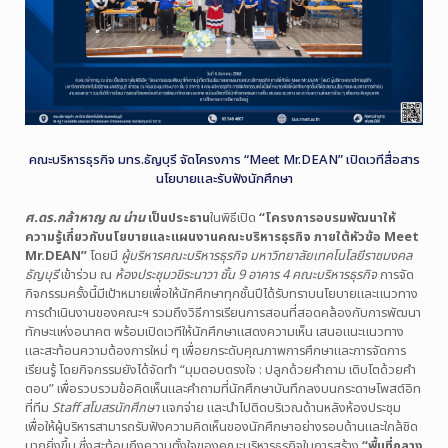
คณะบริหารธุรกิจ มทร.ธัญบุรี จัดโครงการ “Meet Mr.DEAN” เปิดเวทีสื่อสาร
นโยบายและรับฟังนักศึกษา
ศ.ดร.กล้าหาญ ณ น่าน
เป็นประธาน
ในพิธีเปิด
“โครงการอบรมพัฒนาให้
ความรู้เกี่ยวกับนโยบายและแผนงานคณะบริหารธุรกิจ ภายใต้หัวข้อ Meet
Mr.DEAN”
โดยมี
ผู้บริหารคณะบริหารธุรกิจ มหาวิทยาลัยเทคโนโลยีราชมงคล
ธัญบุรี
เข้าร่วม ณ
ห้องประชุมวขิระนาวา ชั้น 9 อาคาร 4 คณะบริหารธุรกิจ
การจัด
กิจกรรมครั้งนี้มีเป้าหมายเพื่อให้นักศึกษาทุกชั้นปีได้รับทราบนโยบายและแนวทาง
การดำเนินงานของคณะฯ รวมถึงวิธีการเรียนการสอนที่สอดคล้องกับการพัฒนา
ทักษะแห่งอนาคต พร้อมเปิดเวทีให้นักศึกษาแสดงความเห็น เสนอแนะแนวทาง
และสะท้อนความต้องการใหม่ ๆ เพื่อยกระดับคุณภาพการศึกษาและการจัดการ
เรียนรู้ โดยกิจกรรมยังได้จัดทำ “มุมตอบตรงใจ : ปลูกด้วยคำถาม เติบโตด้วยคำ
ตอบ” เพื่อรวบรวมข้อคิดเห็นและคำถามที่นักศึกษาบันทึกลงบนกระดาษโพสต์อิท
ที่ทีม
Staff สโมสรนักศึกษา
แจกจ่าย และนำไปติดบริเวณด้านหลังห้องประชุม
เพื่อให้ผู้บริหารสามารถรับฟังความคิดเห็นของนักศึกษาอย่างรอบด้านและใกล้ชิด
มากยิ่งขึ้น ซึ่งสะท้อนถึงความตั้งใจของคณะบริหารธุรกิจในการสร้าง
“พื้นที่กลาง