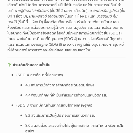
เดียวกันยังมีนักศึกษาการตลาดที่แม้ไม่ได้รับรางวัล แต่ได้ประสบการณ์อันมีค่า
อาทิ
นายฐิติพงศ์ สุทธิประภา
(ชั้นปีที่ 2 เอกการค้าปลีก),
นายภณธนิน รูปขาว
(ชั้น
ปีที่ 1 ห้อง B),
นายพีรพงด์ เกิดมนตรี
(ชั้นปีที่ 1 ห้อง D) และ
นายธนบดี คุ้ม
สมบัติ
(ชั้นปีที่ 1 ห้อง D) ซึ่งสะท้อนถึงการมีส่วนร่วมในการพัฒนาทักษะนอก
ห้องเรียน และการต่อยอดความรู้ด้านการตลาดสู่นวัตกรรมและการประกอบการ
ในอนาคต ทั้งนี้โครงการยังสอดคล้องกับเป้าหมายการพัฒนาที่ยั่งยืน (SDGs)
โดยเฉพาะในด้านการศึกษาที่มีคุณภาพ (SDG 4) และการส่งเสริมงานที่มีคุณค่า
และการเติบโตทางเศรษฐกิจ (SDG 8) เพื่อวางรากฐานให้กับผู้ประกอบการรุ่นใหม่
ที่มีศักยภาพในการสร้างคุณค่าแก่สังคมและเศรษฐกิจไทย
ประเด็นด้านความยั่งยืน:
(SDG 4: การศึกษาที่มีคุณภาพ)
4.3 เพิ่มการเข้าถึงการศึกษาต่อระดับอุดมศึกษา
4.4 พัฒนาทักษะที่จำเป็นสำหรับการทำงานและนวัตกรรม
(SDG 8: งานที่มีคุณค่าและการเติบโตทางเศรษฐกิจ)
8.3 ส่งเสริมการเป็นผู้ประกอบการและนวัตกรรม
8.6 ลดสัดส่วนเยาวชนที่ไม่ได้อยู่ในการศึกษา การทำงาน หรือการฝึก
อาชีพ