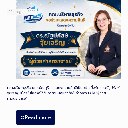
22 กรกฎาคม 2026
คณะบริหารธุรกิจ มทร.ธัญบุรี ขอแสดงความยินดีเป็นอย่างยิ่งกับ ดร.ณัฐปภัสษ์
จุ้ยเจริญ เนื่องในโอกาสได้รับการอนุมัติแต่งตั้งให้ดำรงตำแหน่ง ”ผู้ช่วย
ศาสตราจารย์”
Read more