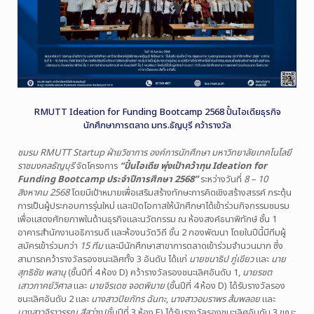
RMUTT Ideation for Funding Bootcamp 2568 ปั้นไอเดียธุรกิจ
นักศึกษาการตลาด มทร.ธัญบุรี คว้ารางวัล
ชมรม RMUTT Startup ฝ่ายวิชาการ องค์การนักศึกษา มหาวิทยาลัยเทคโนโลยี
ราชมงคลธัญบุรี
จัดโครงการ
“ปั้นไอเดีย พุ่งเป้าคว้าทุน Ideation for
Funding Bootcamp ประจำปีการศึกษา 2568”
ระหว่างวันที่
8 – 10
สิงหาคม 2568
โดยมีเป้าหมายเพื่อเสริมสร้างทักษะการคิดเชิงสร้างสรรค์ กระตุ้น
การเป็นผู้ประกอบการรุ่นใหม่ และเปิดโอกาสให้นักศึกษาได้เข้าร่วมกิจกรรมชมรม
เพื่อแสดงศักยภาพในด้านธุรกิจและนวัตกรรม ณ ห้องสงค์ธนาพิทักษ์ ชั้น 1
อาคารสำนักงานอธิการบดี และห้องนวัตวิถี ชั้น 2 กองพัฒนา โดยในปีนี้มีทีมผู้
สมัครเข้าร่วมกว่า
15 ทีม
และมีนักศึกษาสาขาการตลาดเข้าร่วมจำนวนมาก ซึ่ง
สามารถคว้ารางวัลรองชนะเลิศทั้ง 3 อันดับ ได้แก่
นายชนาธิป ภู่เขียว
และ
นาย
สุทธิชัย พลานุ
(ชั้นปีที่ 4 ห้อง D) คว้ารางวัลรองชนะเลิศอันดับ 1,
นายรชต
เสาวภาคย์วิศาล
และ
นายจิรเดช จอดพิมาย
(ชั้นปีที่ 4 ห้อง D) ได้รับรางวัลรอง
ชนะเลิศอันดับ 2 และ
นางสาวปิยภัทร ฉันทะ
,
นางสาวอมราพร ส้มพลอย
และ
นางสาวจิราวรรณ สีสว่าง
(ชั้นปีที่ 3 ห้อง E) ได้รับรางวัลรองชนะเลิศอันดับ 3 ขณะ