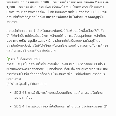
พายในประเภท
กรรเชียงบก 500 เมตร ชายเดี่ยว
และ
กรรเชียงบก 2 คน ระยะ
1,000 เมตร ชาย
ซึ่งเป็นการแข่งขันที่ต้องใช้ความแข็งแรง ความเร็ว และการ
ประสานงานของร่างกายอย่างแม่นยำ โดยผลการแข่งขันดังกล่าวนับเป็นหนึ่งใน
ความสำเร็จสำคัญของนักกีฬา
มหาวิทยาลัยเทคโนโลยีราชมงคลธัญบุรี
ใน
รายการนี้
ความสำเร็จจากการคว้า 2 เหรียญทองในครั้งนี้ ไม่เพียงสร้างชื่อเสียงให้กับตัว
นักกีฬาเท่านั้น แต่ยังเสริมสร้างภาพลักษณ์ด้านการสนับสนุนศักยภาพนักศึกษา
ของ
คณะบริหารธุรกิจ
และ
มหาวิทยาลัยเทคโนโลยีราชมงคลธัญบุรี
โดย
สถาบันยังคงมุ่งส่งเสริมให้นักศึกษาพัฒนาทักษะรอบด้าน ควบคู่ไปกับการศึกษา
และกิจกรรมสร้างสรรค์ในระดับประเทศ
ประเด็นด้านความยั่งยืน:
การสนับสนุนให้นักศึกษาเข้าร่วมการแข่งขันกีฬาในระดับมหาวิทยาลัย เป็นส่วน
หนึ่งของการพัฒนาศักยภาพมนุษย์อย่างรอบด้าน ส่งเสริมสุขภาวะที่ดี วินัย และ
การทำงานเป็นทีม ซึ่งสอดคล้องกับเป้าหมายการพัฒนาที่ยั่งยืนด้านการศึกษา
และสุขภาพ
(SDG 4: Quality Education)
SDG 4.3: การเข้าถึงการศึกษาระดับอุดมศึกษาและกิจกรรมเสริมทักษะ
อย่างเท่าเทียม
SDG 4.4: การพัฒนาทักษะที่จำเป็นต่อการทำงานและชีวิตในศตวรรษที่ 21