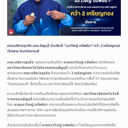
คณะบริหารธุรกิจ มทร.ธัญบุรี ร่วมยินดี “นราวิชญ์ ทรัพย์มา” คว้า 2 เหรียญทอง
เรือพาย อินทนิลเกมส์
คณะบริหารธุรกิจ
แสดงความยินดีกับ
นายนราวิชญ์ ทรัพย์มา
นักกีฬาของ
มหาวิทยาลัยเทคโนโลยีราชมงคลธัญบุรี
และนักศึกษาสาขาวิชาระบบ
สารสนเทศ
คณะบริหารธุรกิจ
ที่สามารถคว้า
2 เหรียญทอง
จากการแข่งขันกีฬา
เรือพาย ในการแข่งขัน
กีฬามหาวิทยาลัยแห่งประเทศไทย ครั้งที่ 51
รอบมหกรรม
“อินทนิลเกมส์” ซึ่งจัดขึ้น ณ
มหาวิทยาลัยแม่โจ้
จังหวัดเชียงใหม่
ความสำเร็จดังกล่าวสะท้อนถึงศักยภาพของนักศึกษา
มหาวิทยาลัยเทคโนโลยี
ราชมงคลธัญบุรี
ในการพัฒนาความเป็นเลิศทั้งด้านวิชาการและกิจกรรมกีฬา
โดย
นายนราวิชญ์ ทรัพย์มา
สามารถสร้างผลงานโดดเด่นในกีฬาที่ต้องอาศัยทั้ง
สมรรถภาพทางกาย วินัย และการฝึกซ้อมอย่างต่อเนื่อง ภายใต้เวทีการแข่งขัน
กีฬาระดับมหาวิทยาลัยของประเทศ
สำหรับการแข่งขันครั้งนี้
นายนราวิชญ์ ทรัพย์มา
คว้าเหรียญทองจากกีฬาเรือ