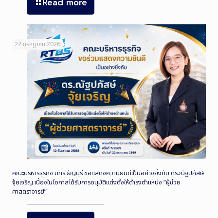
Read more
22 กรกฎาคม 2026
คณะบริหารธุรกิจ มทร.ธัญบุรี ขอแสดงความยินดีเป็นอย่างยิ่งกับ ดร.ณัฐปภัสษ์
จุ้ยเจริญ เนื่องในโอกาสได้รับการอนุมัติแต่งตั้งให้ดำรงตำแหน่ง ”ผู้ช่วย
ศาสตราจารย์”