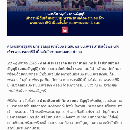
คณะบริหารธุรกิจ มทร.ธัญบุรี เข้าร่วมพิธีเฉลิมพระชนมพรรษาสมเด็จพระนาง
เจ้าฯ พระบรมราชินี เนื่องในโอกาสมหามงคล 4 รอบ
28 พฤษภาคม 2569
-
คณะบริหารธุรกิจ มหาวิทยาลัยเทคโนโลยีราชมงคล
ธัญบุรี (มทร.ธัญบุรี)
นำโดย
รศ.วสันต์ กันอ่ำ
รองคณบดีฝ่ายพัฒนานักศึกษา
พร้อมด้วยคณาจารย์ เข้าร่วมพิธีในโครงการวันเฉลิมพระชนมพรรษาสมเด็จ
พระนางเจ้าสุทิดา พัชรสุธาพิมลลักษณ พระบรมราชินี เนื่องในโอกาสพระราชพิธี
มหามงคลเฉลิมพระชนมพรรษา 4 รอบ โดยมีกิจกรรม 3 ช่วง ณ
มหาวิทยาลัย
เทคโนโลยีราชมงคลธัญบุรี
พิธีดังกล่าวจัดขึ้นโดย
ฝ่ายพัฒนานักศึกษา มทร.ธัญบุรี
เพื่อเชิญชวนประชาคม
มหาวิทยาลัยร่วมแสดงความจงรักภักดีเนื่องในโอกาสมหามงคลที่สมเด็จพระนาง
เจ้าฯ พระบรมราชินี ทรงมีพระชนมายุครบ 4 รอบ ถือเป็นวโรกาสสำคัญที่
คณะ
บริหารธุรกิจ มทร.ธัญบุรี
ในฐานะส่วนหนึ่งของประชาคมมหาวิทยาลัย ได้ส่งผู้
แทนเข้าร่วมพร้อมเพรียงเพื่อแสดงออกถึงความกตัญญูและความจงรักภักดีต่อ
สถาบันพระมหากษัตริย์