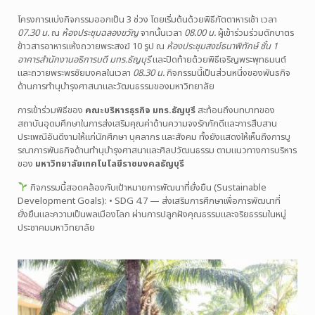
โครงการแบ่งกิจกรรมออกเป็น 3 ช่วง โดยเริ่มต้นด้วยพิธีภัตตาหารเช้า เวลา
07.30 น.
ณ
ห้องประชุมฉลองขวัญ
จากนั้นเวลา
08.00 น.
ผู้เข้าร่วมร่วมตักบาตร
ข้าวสารอาหารแห้งถวายพระสงฆ์ 10 รูป ณ
ห้องประชุมสงฆ์ธนาพิทักษ์ ชั้น 1
อาคารสำนักงานอธิการบดี มทร.ธัญบุรี
และปิดท้ายด้วยพิธีเจริญพระพุทธมนต์
และถวายพระพรชัยมงคลในเวลา
08.30 น.
กิจกรรมนี้เป็นส่วนหนึ่งของพันธกิจ
ด้านการทำนุบำรุงศาสนาและวัฒนธรรมของมหาวิทยาลัย
การเข้าร่วมพิธีของ
คณะบริหารธุรกิจ มทร.ธัญบุรี
สะท้อนถึงบทบาทของ
สถาบันอุดมศึกษาในการส่งเสริมคุณค่าด้านความจงรักภักดีและการสืบสาน
ประเพณีอันดีงามให้แก่นักศึกษา บุคลากร และสังคม ทั้งยังแสดงให้เห็นถึงการบู
รณาการพันธกิจด้านทำนุบำรุงศาสนาและศิลปวัฒนธรรม ตามแนวทางการบริหาร
ของ
มหาวิทยาลัยเทคโนโลยีราชมงคลธัญบุรี
กิจกรรมนี้สอดคล้องกับเป้าหมายการพัฒนาที่ยั่งยืน (Sustainable
Development Goals): • SDG 4.7 — ส่งเสริมการศึกษาเพื่อการพัฒนาที่
ยั่งยืนและความเป็นพลเมืองโลก ผ่านการปลูกฝังคุณธรรมและจริยธรรมในหมู่
ประชาคมมหาวิทยาลัย