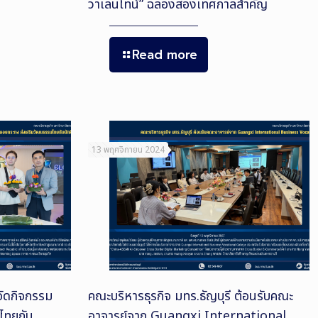
วาเลนไทน์” ฉลองสองเทศกาลสำคัญ
Read more
13 พฤศจิกายน 2024
จัดกิจกรรม
คณะบริหารธุรกิจ มทร.ธัญบุรี ต้อนรับคณะ
ไทยกับ
อาจารย์จาก Guangxi International