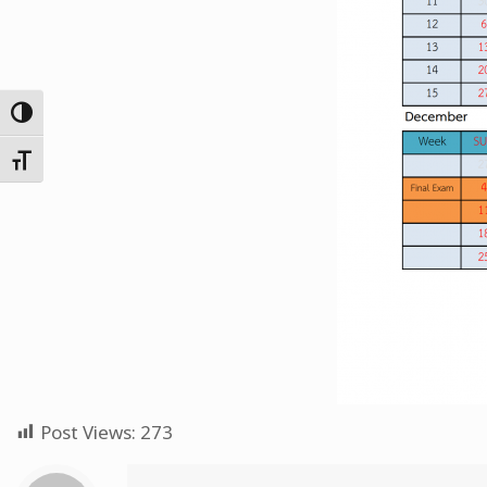
Toggle High Contrast
Toggle Font size
Post Views:
273