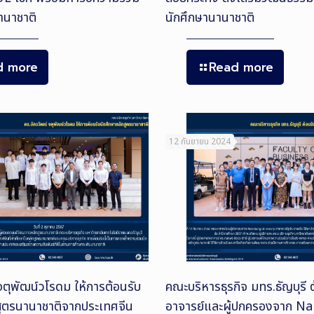
นานาชาติ
นักศึกษานานาชาติ
d more
Read more
12 กันยายน 2024
จตุพัฒน์วโรดม ให้การต้อนรับ
คณะบริหารธุรกิจ มทร.ธัญบุรี
สูตรนานาชาติจากประเทศจีน
อาจารย์และผู้ปกครองจาก N