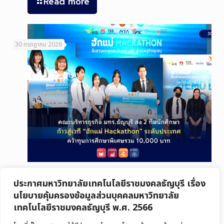
Read more
30 กรกฎาคม 2026
คณะบริหารธุรกิจ มทร.ธัญบุรี ส่ง 2 ทีมนักศึกษา ก้าวสู่เวที “ฮักแม่ Hackathon”
ประกาศมหาวิทยาลัยเทคโนโลยีราชมงคลธัญบุรี เรื่อง
ระดับประเทศ คว้าทุนการศึกษาพิเศษรวม 10,000 บาท
นโยบายคุ้มครองข้อมูลส่วนบุคคลมหาวิทยาลัย
เทคโนโลยีราชมงคลธัญบุรี พ.ศ. 2566
Read more