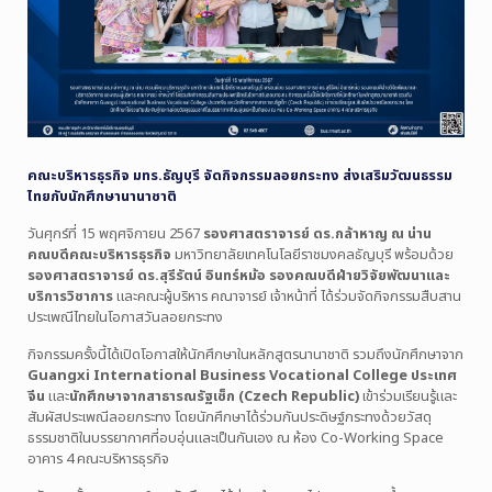
คณะบริหารธุรกิจ มทร.ธัญบุรี จัดกิจกรรมลอยกระทง ส่งเสริมวัฒนธรรม
ไทยกับนักศึกษานานาชาติ
วันศุกร์ที่ 15 พฤศจิกายน 2567
รองศาสตราจารย์ ดร.กล้าหาญ ณ น่าน
คณบดีคณะบริหารธุรกิจ
มหาวิทยาลัยเทคโนโลยีราชมงคลธัญบุรี พร้อมด้วย
รองศาสตราจารย์ ดร.สุรีรัตน์ อินทร์หม้อ รองคณบดีฝ่ายวิจัยพัฒนาและ
บริการวิชาการ
และคณะผู้บริหาร คณาจารย์ เจ้าหน้าที่ ได้ร่วมจัดกิจกรรมสืบสาน
ประเพณีไทยในโอกาสวันลอยกระทง
กิจกรรมครั้งนี้ได้เปิดโอกาสให้นักศึกษาในหลักสูตรนานาชาติ รวมถึงนักศึกษาจาก
Guangxi International Business Vocational College ประเทศ
จีน
และ
นักศึกษาจากสาธารณรัฐเช็ก (Czech Republic)
เข้าร่วมเรียนรู้และ
สัมผัสประเพณีลอยกระทง โดยนักศึกษาได้ร่วมกันประดิษฐ์กระทงด้วยวัสดุ
ธรรมชาติในบรรยากาศที่อบอุ่นและเป็นกันเอง ณ ห้อง Co-Working Space
อาคาร 4 คณะบริหารธุรกิจ