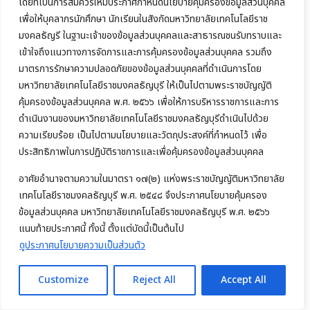
โดยที่เป็นการสมควรให้มีประกาศกำหนดนโยบายคุ้มครองข้อมูลส่วนบุคคล
เพื่อให้บุคลากรนักศึกษา นักเรียนในสังกัดมหาวิทยาลัยเทคโนโลยีราช
มงคลธัญรี ในฐานะเจ้าของข้อมูลส่วนบุคคลและสาธารณชนรับทราบและ
เข้าใจถึงแนวทางการจัดการและการคุ้มครองข้อมูลส่วนบุคคล รวมถึง
27 กรกฎาคม 2026
มาตรการรักษาความปลอดภัยของข้อมูลส่วนบุคคลที่ดำเนินการโดย
มหาวิทยาลัยเทคโนโลยีราชมงคลธัญบุรี ให้เป็นไปตามพระราชบัญญัติ
คุ้มครองข้อมูลส่วนบุคคล พ.ศ. ๒๕๖๖ เพื่อให้การบริหารราชการและการ
ดำเนินงานของมหาวิทยาลัยเทคโนโลยีราชมงคลธัญบุรีดำเนินไปด้วย
ความเรียบร้อย เป็นไปตามนโยบายและวัตถุประสงค์ที่กำหนดไว้ เพื่อ
ประสิทธิภาพในการปฏิบัติราชการและเพื่อคุ้มครองข้อมูลส่วนบุคคล
อาศัยอำนาจตามความในมาตรา ๑๗(๒) แห่งพระราชบัญญัติมหาวิทยาลัย
เทคโนโลยีราชมงคลธัญบุรี พ.ศ. ๒๕๔๘ จึงประกาศนโยบายคุ้มครอง
ข้อมูลส่วนบุคคล มหาวิทยาลัยเทคโนโลยีราชมงคลธัญบุรี พ.ศ. ๒๕๖๖
แนบท้ายประกาศนี้ ทั้งนี้ ตั้งแต่บัดนี้เป็นต้นไป
คณะบริหารธุรกิจ มทร.ธัญบุรี จัดโครงการค้นหาตัวแทนทูตกิจกรรม ประจำปีการ
ดูประกาศนโยบายความเป็นส่วนตัว
ศึกษา 2569 ส่งเสริมศักยภาพผู้นำนักศึกษา
Customize
Reject All
Accept All
Read more