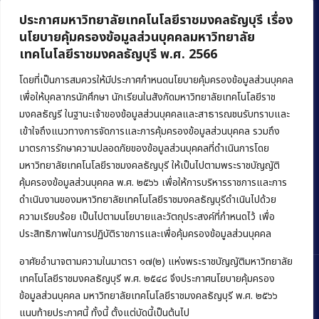
ประกาศมหาวิทยาลัยเทคโนโลยีราชมงคลธัญบุรี เรื่อง
นโยบายคุ้มครองข้อมูลส่วนบุคคลมหาวิทยาลัย
เทคโนโลยีราชมงคลธัญบุรี พ.ศ. 2566
คณะบริหารธุรกิจ
มหาวิทยาลัยเทคโนโลยีราชมงคลธัญบุรี
โดยที่เป็นการสมควรให้มีประกาศกำหนดนโยบายคุ้มครองข้อมูลส่วนบุคคล
เพื่อให้บุคลากรนักศึกษา นักเรียนในสังกัดมหาวิทยาลัยเทคโนโลยีราช
39 หมู่ 1 ถนนรังสิต-นครนายก ตำบลคลองหก
มงคลธัญรี ในฐานะเจ้าของข้อมูลส่วนบุคคลและสาธารณชนรับทราบและ
อำเภอคลองหลวง จังหวัดปทุมธานี 12120
เข้าใจถึงแนวทางการจัดการและการคุ้มครองข้อมูลส่วนบุคคล รวมถึง
มาตรการรักษาความปลอดภัยของข้อมูลส่วนบุคคลที่ดำเนินการโดย
Phone:
+66 (0) 2549 3243
,
+66 (0) 2549 3241
มหาวิทยาลัยเทคโนโลยีราชมงคลธัญบุรี ให้เป็นไปตามพระราชบัญญัติ
E-mail:
bus@rmutt.ac.th
คุ้มครองข้อมูลส่วนบุคคล พ.ศ. ๒๕๖๖ เพื่อให้การบริหารราชการและการ
ดำเนินงานของมหาวิทยาลัยเทคโนโลยีราชมงคลธัญบุรีดำเนินไปด้วย
ความเรียบร้อย เป็นไปตามนโยบายและวัตถุประสงค์ที่กำหนดไว้ เพื่อ
ประสิทธิภาพในการปฏิบัติราชการและเพื่อคุ้มครองข้อมูลส่วนบุคคล
อาศัยอำนาจตามความในมาตรา ๑๗(๒) แห่งพระราชบัญญัติมหาวิทยาลัย
เทคโนโลยีราชมงคลธัญบุรี พ.ศ. ๒๕๔๘ จึงประกาศนโยบายคุ้มครอง
ข้อมูลส่วนบุคคล มหาวิทยาลัยเทคโนโลยีราชมงคลธัญบุรี พ.ศ. ๒๕๖๖
Copyright © 2022 คณะบริหารธุรกิจ มหาวิทยาลัยเทคโนโลยีราชมงคล
แนบท้ายประกาศนี้ ทั้งนี้ ตั้งแต่บัดนี้เป็นต้นไป