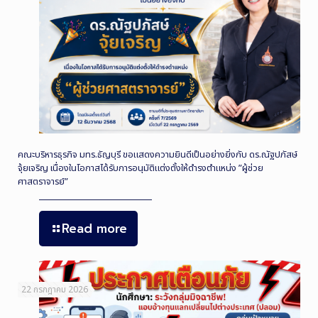
คณะบริหารธุรกิจ มทร.ธัญบุรี ขอแสดงความยินดีเป็นอย่างยิ่งกับ ดร.ณัฐปภัสษ์
จุ้ยเจริญ เนื่องในโอกาสได้รับการอนุมัติแต่งตั้งให้ดำรงตำแหน่ง ”ผู้ช่วย
ศาสตราจารย์”
Read more
22 กรกฎาคม 2026