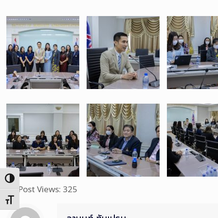
Toggle High Contrast
Post Views:
325
Toggle Font size