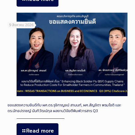
9 สิงหาคม 2026
ขอแสดงความยินดีกับ ผศ.ดร.รุจิกาญจน์ สานนท์, ผศ.สัญจิตา พรมโชติ และ
ดร.นัทธปราชญ์ นันทิวัฒน์กุล ผลงานวิจัยตีพิมพ์วารสาร Q3
Read more