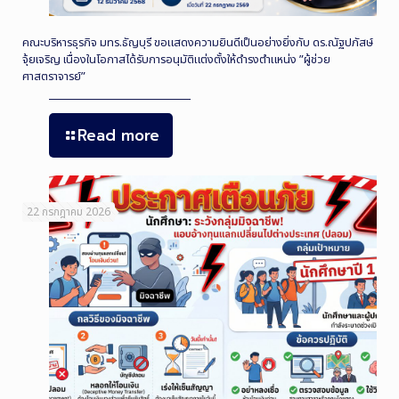
คณะบริหารธุรกิจ มทร.ธัญบุรี ขอแสดงความยินดีเป็นอย่างยิ่งกับ ดร.ณัฐปภัสษ์
จุ้ยเจริญ เนื่องในโอกาสได้รับการอนุมัติแต่งตั้งให้ดำรงตำแหน่ง ”ผู้ช่วย
ศาสตราจารย์”
Read more
22 กรกฎาคม 2026