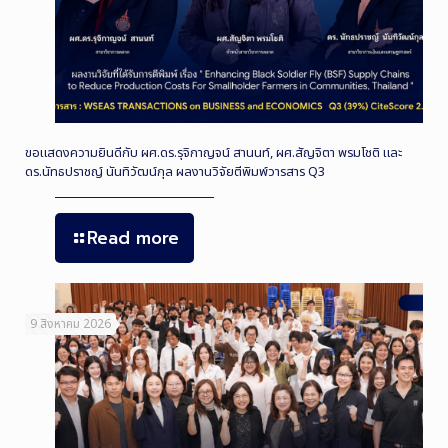
ขอแสดงความยินดีกับ ผศ.ดร.รุจิกาญจน์ สานนท์, ผศ.สัญจิตา พรมโชติ และ
ดร.นัทธปราชญ์ นันทิวัฒน์กุล ผลงานวิจัยตีพิมพ์วารสาร Q3
Read more
9 สิงหาคม 2026